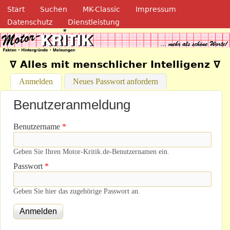
Navigation
Direkt zum Inhalt
Start
Suchen
MK-Classic
Impressum
Datenschutz
Dienstleistung
Motor-Kritik.de
∇ Alles mit menschlicher Intelligenz ∇
Anmelden
(aktiver Reiter)
Neues Passwort anfordern
Benutzeranmeldung
Benutzername
*
Geben Sie Ihren Motor-Kritik.de-Benutzernamen ein.
Passwort
*
Geben Sie hier das zugehörige Passwort an.