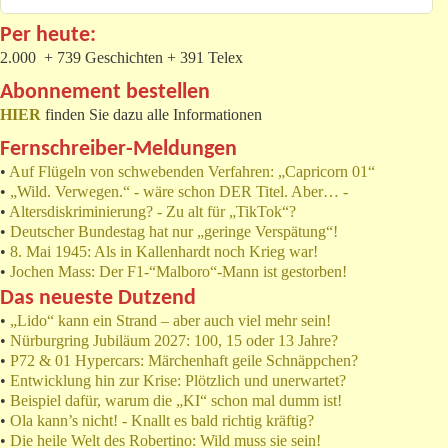
Per heute:
2.000 + 739 Geschichten + 391 Telex
Abonnement bestellen
HIER
finden Sie dazu alle Informationen
Fernschreiber-Meldungen
•
Auf Flügeln von schwebenden Verfahren: „Capricorn 01“
•
„Wild. Verwegen.“ - wäre schon DER Titel. Aber… -
•
Altersdiskriminierung? - Zu alt für „TikTok“?
•
Deutscher Bundestag hat nur „geringe Verspätung“!
•
8. Mai 1945: Als in Kallenhardt noch Krieg war!
•
Jochen Mass: Der F1-“Malboro“-Mann ist gestorben!
Das neueste Dutzend
•
„Lido“ kann ein Strand – aber auch viel mehr sein!
•
Nürburgring Jubiläum 2027: 100, 15 oder 13 Jahre?
•
P72 & 01 Hypercars: Märchenhaft geile Schnäppchen?
•
Entwicklung hin zur Krise: Plötzlich und unerwartet?
•
Beispiel dafür, warum die „KI“ schon mal dumm ist!
•
Ola kann’s nicht! - Knallt es bald richtig kräftig?
•
Die heile Welt des Robertino: Wild muss sie sein!