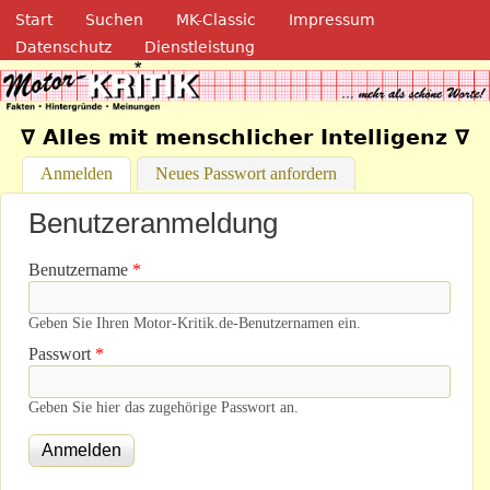
Navigation
Direkt zum Inhalt
Start
Suchen
MK-Classic
Impressum
Datenschutz
Dienstleistung
Motor-Kritik.de
∇ Alles mit menschlicher Intelligenz ∇
Anmelden
(aktiver Reiter)
Neues Passwort anfordern
Benutzeranmeldung
Benutzername
*
Geben Sie Ihren Motor-Kritik.de-Benutzernamen ein.
Passwort
*
Geben Sie hier das zugehörige Passwort an.