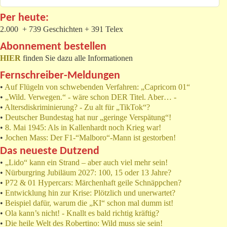
Per heute:
2.000 + 739 Geschichten + 391 Telex
Abonnement bestellen
HIER
finden Sie dazu alle Informationen
Fernschreiber-Meldungen
•
Auf Flügeln von schwebenden Verfahren: „Capricorn 01“
•
„Wild. Verwegen.“ - wäre schon DER Titel. Aber… -
•
Altersdiskriminierung? - Zu alt für „TikTok“?
•
Deutscher Bundestag hat nur „geringe Verspätung“!
•
8. Mai 1945: Als in Kallenhardt noch Krieg war!
•
Jochen Mass: Der F1-“Malboro“-Mann ist gestorben!
Das neueste Dutzend
•
„Lido“ kann ein Strand – aber auch viel mehr sein!
•
Nürburgring Jubiläum 2027: 100, 15 oder 13 Jahre?
•
P72 & 01 Hypercars: Märchenhaft geile Schnäppchen?
•
Entwicklung hin zur Krise: Plötzlich und unerwartet?
•
Beispiel dafür, warum die „KI“ schon mal dumm ist!
•
Ola kann’s nicht! - Knallt es bald richtig kräftig?
•
Die heile Welt des Robertino: Wild muss sie sein!