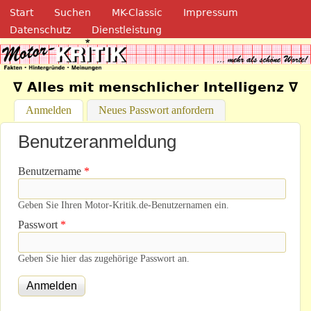
Navigation
Direkt zum Inhalt
Start
Suchen
MK-Classic
Impressum
Datenschutz
Dienstleistung
Motor-Kritik.de
∇ Alles mit menschlicher Intelligenz ∇
Anmelden
(aktiver Reiter)
Neues Passwort anfordern
Benutzeranmeldung
Benutzername
*
Geben Sie Ihren Motor-Kritik.de-Benutzernamen ein.
Passwort
*
Geben Sie hier das zugehörige Passwort an.