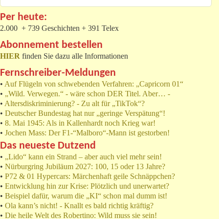
Per heute:
2.000 + 739 Geschichten + 391 Telex
Abonnement bestellen
HIER
finden Sie dazu alle Informationen
Fernschreiber-Meldungen
•
Auf Flügeln von schwebenden Verfahren: „Capricorn 01“
•
„Wild. Verwegen.“ - wäre schon DER Titel. Aber… -
•
Altersdiskriminierung? - Zu alt für „TikTok“?
•
Deutscher Bundestag hat nur „geringe Verspätung“!
•
8. Mai 1945: Als in Kallenhardt noch Krieg war!
•
Jochen Mass: Der F1-“Malboro“-Mann ist gestorben!
Das neueste Dutzend
•
„Lido“ kann ein Strand – aber auch viel mehr sein!
•
Nürburgring Jubiläum 2027: 100, 15 oder 13 Jahre?
•
P72 & 01 Hypercars: Märchenhaft geile Schnäppchen?
•
Entwicklung hin zur Krise: Plötzlich und unerwartet?
•
Beispiel dafür, warum die „KI“ schon mal dumm ist!
•
Ola kann’s nicht! - Knallt es bald richtig kräftig?
•
Die heile Welt des Robertino: Wild muss sie sein!