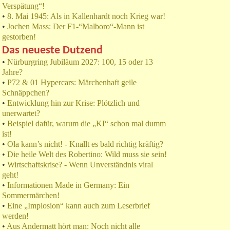
Verspätung“!
•
8. Mai 1945: Als in Kallenhardt noch Krieg war!
•
Jochen Mass: Der F1-“Malboro“-Mann ist
gestorben!
Das neueste Dutzend
•
Nürburgring Jubiläum 2027: 100, 15 oder 13
Jahre?
•
P72 & 01 Hypercars: Märchenhaft geile
Schnäppchen?
•
Entwicklung hin zur Krise: Plötzlich und
unerwartet?
•
Beispiel dafür, warum die „KI“ schon mal dumm
ist!
•
Ola kann’s nicht! - Knallt es bald richtig kräftig?
•
Die heile Welt des Robertino: Wild muss sie sein!
•
Wirtschaftskrise? - Wenn Unverständnis viral
geht!
•
Informationen Made in Germany: Ein
Sommermärchen!
•
Eine „Implosion“ kann auch zum Leserbrief
werden!
•
Aus Andermatt hört man: Noch nicht alle