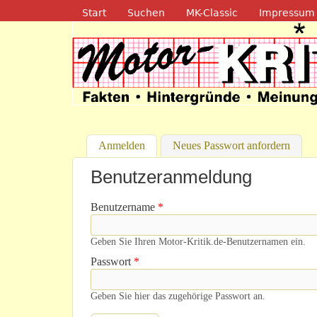
Navigation
Start
Suchen
MK-Classic
Impressum
Motor-Kritik.d
Anmelden
(aktiver Reiter)
Neues Passwort anfordern
Benutzeranmeldung
Benutzername
*
Geben Sie Ihren Motor-Kritik.de-Benutzernamen ein.
Passwort
*
Geben Sie hier das zugehörige Passwort an.