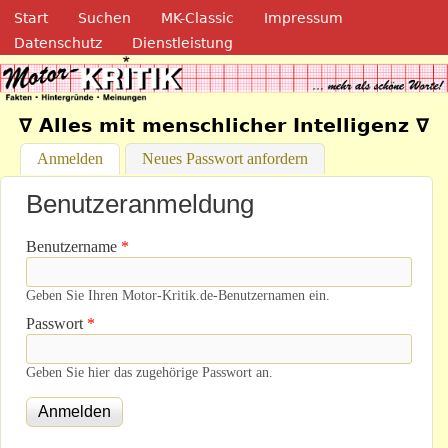
Navigation
Direkt zum Inhalt
Start
Suchen
MK-Classic
Impressum
Datenschutz
Dienstleistung
Motor-Kritik.de
∇ Alles mit menschlicher Intelligenz ∇
Anmelden
(aktiver Reiter)
Neues Passwort anfordern
Benutzeranmeldung
Benutzername
*
Geben Sie Ihren Motor-Kritik.de-Benutzernamen ein.
Passwort
*
Geben Sie hier das zugehörige Passwort an.