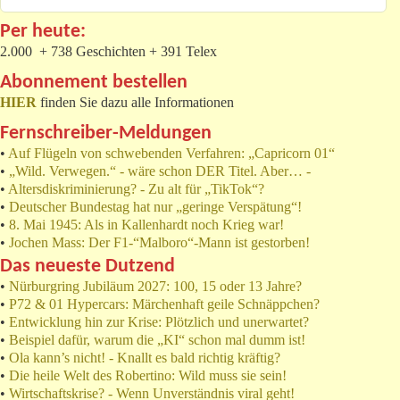
Per heute:
2.000 + 738 Geschichten + 391 Telex
Abonnement bestellen
HIER
finden Sie dazu alle Informationen
Fernschreiber-Meldungen
•
Auf Flügeln von schwebenden Verfahren: „Capricorn 01“
•
„Wild. Verwegen.“ - wäre schon DER Titel. Aber… -
•
Altersdiskriminierung? - Zu alt für „TikTok“?
•
Deutscher Bundestag hat nur „geringe Verspätung“!
•
8. Mai 1945: Als in Kallenhardt noch Krieg war!
•
Jochen Mass: Der F1-“Malboro“-Mann ist gestorben!
Das neueste Dutzend
•
Nürburgring Jubiläum 2027: 100, 15 oder 13 Jahre?
•
P72 & 01 Hypercars: Märchenhaft geile Schnäppchen?
•
Entwicklung hin zur Krise: Plötzlich und unerwartet?
•
Beispiel dafür, warum die „KI“ schon mal dumm ist!
•
Ola kann’s nicht! - Knallt es bald richtig kräftig?
•
Die heile Welt des Robertino: Wild muss sie sein!
•
Wirtschaftskrise? - Wenn Unverständnis viral geht!