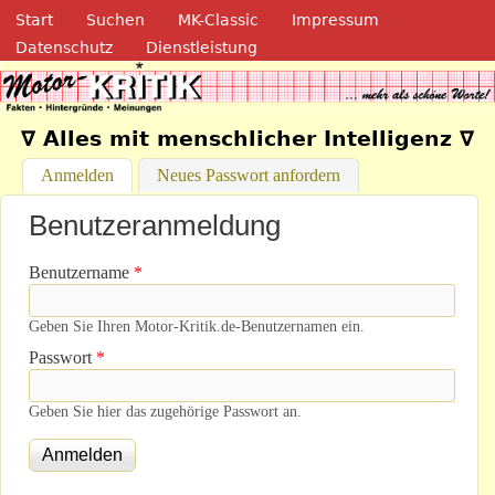
Navigation
Direkt zum Inhalt
Start
Suchen
MK-Classic
Impressum
Datenschutz
Dienstleistung
Motor-Kritik.de
∇ Alles mit menschlicher Intelligenz ∇
Anmelden
(aktiver Reiter)
Neues Passwort anfordern
Benutzeranmeldung
Benutzername
*
Geben Sie Ihren Motor-Kritik.de-Benutzernamen ein.
Passwort
*
Geben Sie hier das zugehörige Passwort an.