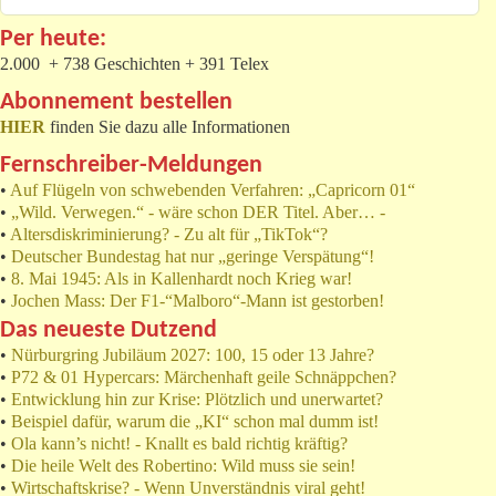
Per heute:
2.000 + 738 Geschichten + 391 Telex
Abonnement bestellen
HIER
finden Sie dazu alle Informationen
Fernschreiber-Meldungen
•
Auf Flügeln von schwebenden Verfahren: „Capricorn 01“
•
„Wild. Verwegen.“ - wäre schon DER Titel. Aber… -
•
Altersdiskriminierung? - Zu alt für „TikTok“?
•
Deutscher Bundestag hat nur „geringe Verspätung“!
•
8. Mai 1945: Als in Kallenhardt noch Krieg war!
•
Jochen Mass: Der F1-“Malboro“-Mann ist gestorben!
Das neueste Dutzend
•
Nürburgring Jubiläum 2027: 100, 15 oder 13 Jahre?
•
P72 & 01 Hypercars: Märchenhaft geile Schnäppchen?
•
Entwicklung hin zur Krise: Plötzlich und unerwartet?
•
Beispiel dafür, warum die „KI“ schon mal dumm ist!
•
Ola kann’s nicht! - Knallt es bald richtig kräftig?
•
Die heile Welt des Robertino: Wild muss sie sein!
•
Wirtschaftskrise? - Wenn Unverständnis viral geht!