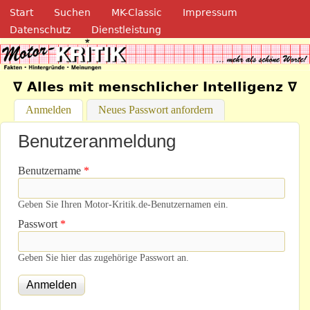
Navigation
Direkt zum Inhalt
Start
Suchen
MK-Classic
Impressum
Datenschutz
Dienstleistung
Motor-Kritik.de
∇ Alles mit menschlicher Intelligenz ∇
Anmelden
(aktiver Reiter)
Neues Passwort anfordern
Benutzeranmeldung
Benutzername
*
Geben Sie Ihren Motor-Kritik.de-Benutzernamen ein.
Passwort
*
Geben Sie hier das zugehörige Passwort an.