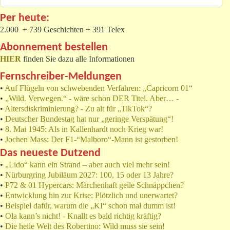
Per heute:
2.000 + 739 Geschichten + 391 Telex
Abonnement bestellen
HIER
finden Sie dazu alle Informationen
Fernschreiber-Meldungen
•
Auf Flügeln von schwebenden Verfahren: „Capricorn 01“
•
„Wild. Verwegen.“ - wäre schon DER Titel. Aber… -
•
Altersdiskriminierung? - Zu alt für „TikTok“?
•
Deutscher Bundestag hat nur „geringe Verspätung“!
•
8. Mai 1945: Als in Kallenhardt noch Krieg war!
•
Jochen Mass: Der F1-“Malboro“-Mann ist gestorben!
Das neueste Dutzend
•
„Lido“ kann ein Strand – aber auch viel mehr sein!
•
Nürburgring Jubiläum 2027: 100, 15 oder 13 Jahre?
•
P72 & 01 Hypercars: Märchenhaft geile Schnäppchen?
•
Entwicklung hin zur Krise: Plötzlich und unerwartet?
•
Beispiel dafür, warum die „KI“ schon mal dumm ist!
•
Ola kann’s nicht! - Knallt es bald richtig kräftig?
•
Die heile Welt des Robertino: Wild muss sie sein!