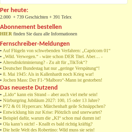
Per heute:
2.000 + 739 Geschichten + 391 Telex
Abonnement bestellen
HIER
finden Sie dazu alle Informationen
Fernschreiber-Meldungen
•
Auf Flügeln von schwebenden Verfahren: „Capricorn 01“
•
„Wild. Verwegen.“ - wäre schon DER Titel. Aber… -
•
Altersdiskriminierung? - Zu alt für „TikTok“?
•
Deutscher Bundestag hat nur „geringe Verspätung“!
•
8. Mai 1945: Als in Kallenhardt noch Krieg war!
•
Jochen Mass: Der F1-“Malboro“-Mann ist gestorben!
Das neueste Dutzend
•
„Lido“ kann ein Strand – aber auch viel mehr sein!
•
Nürburgring Jubiläum 2027: 100, 15 oder 13 Jahre?
•
P72 & 01 Hypercars: Märchenhaft geile Schnäppchen?
•
Entwicklung hin zur Krise: Plötzlich und unerwartet?
•
Beispiel dafür, warum die „KI“ schon mal dumm ist!
•
Ola kann’s nicht! - Knallt es bald richtig kräftig?
•
Die heile Welt des Robertino: Wild muss sie sein!