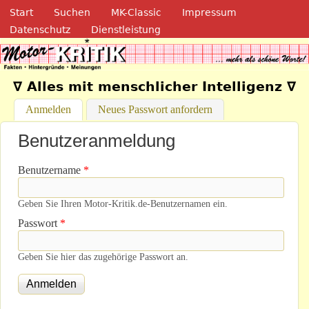
Navigation
Direkt zum Inhalt
Start
Suchen
MK-Classic
Impressum
Datenschutz
Dienstleistung
Motor-Kritik.de
∇ Alles mit menschlicher Intelligenz ∇
Anmelden
(aktiver Reiter)
Neues Passwort anfordern
Benutzeranmeldung
Benutzername
*
Geben Sie Ihren Motor-Kritik.de-Benutzernamen ein.
Passwort
*
Geben Sie hier das zugehörige Passwort an.