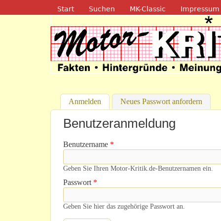
Navigation
Start
Suchen
MK-Classic
Impressum
Motor-Kritik.d
Anmelden
(aktiver Reiter)
Neues Passwort anfordern
Benutzeranmeldung
Benutzername
*
Geben Sie Ihren Motor-Kritik.de-Benutzernamen ein.
Passwort
*
Geben Sie hier das zugehörige Passwort an.