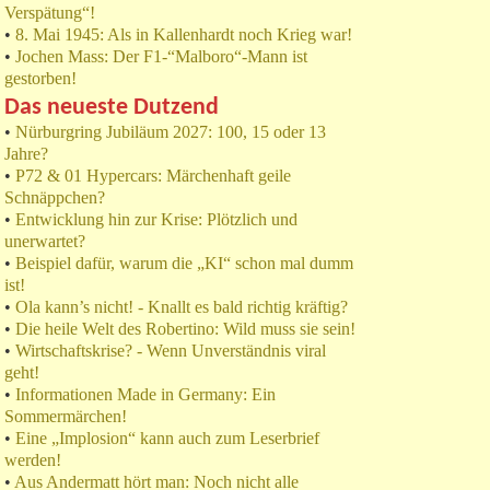
Verspätung“!
•
8. Mai 1945: Als in Kallenhardt noch Krieg war!
•
Jochen Mass: Der F1-“Malboro“-Mann ist
gestorben!
Das neueste Dutzend
•
Nürburgring Jubiläum 2027: 100, 15 oder 13
Jahre?
•
P72 & 01 Hypercars: Märchenhaft geile
Schnäppchen?
•
Entwicklung hin zur Krise: Plötzlich und
unerwartet?
•
Beispiel dafür, warum die „KI“ schon mal dumm
ist!
•
Ola kann’s nicht! - Knallt es bald richtig kräftig?
•
Die heile Welt des Robertino: Wild muss sie sein!
•
Wirtschaftskrise? - Wenn Unverständnis viral
geht!
•
Informationen Made in Germany: Ein
Sommermärchen!
•
Eine „Implosion“ kann auch zum Leserbrief
werden!
•
Aus Andermatt hört man: Noch nicht alle