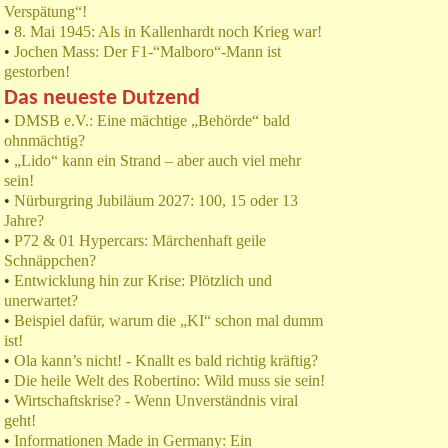
Verspätung“!
•
8. Mai 1945: Als in Kallenhardt noch Krieg war!
•
Jochen Mass: Der F1-“Malboro“-Mann ist
gestorben!
Das neueste Dutzend
•
DMSB e.V.: Eine mächtige „Behörde“ bald
ohnmächtig?
•
„Lido“ kann ein Strand – aber auch viel mehr
sein!
•
Nürburgring Jubiläum 2027: 100, 15 oder 13
Jahre?
•
P72 & 01 Hypercars: Märchenhaft geile
Schnäppchen?
•
Entwicklung hin zur Krise: Plötzlich und
unerwartet?
•
Beispiel dafür, warum die „KI“ schon mal dumm
ist!
•
Ola kann’s nicht! - Knallt es bald richtig kräftig?
•
Die heile Welt des Robertino: Wild muss sie sein!
•
Wirtschaftskrise? - Wenn Unverständnis viral
geht!
•
Informationen Made in Germany: Ein