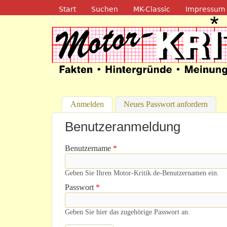
Navigation
Start
Suchen
MK-Classic
Impressum
Motor-Kritik.d
Anmelden
(aktiver Reiter)
Neues Passwort anfordern
Benutzeranmeldung
Benutzername
*
Geben Sie Ihren Motor-Kritik.de-Benutzernamen ein.
Passwort
*
Geben Sie hier das zugehörige Passwort an.