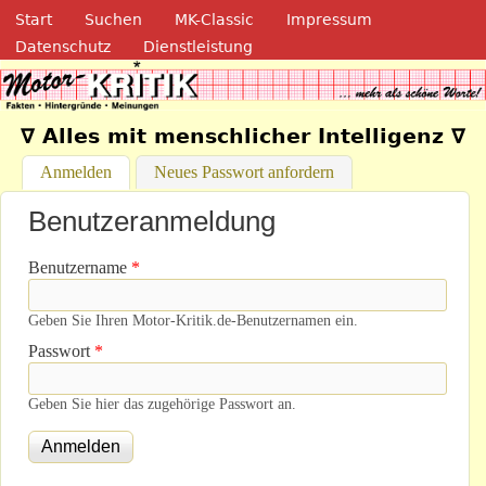
Navigation
Direkt zum Inhalt
Start
Suchen
MK-Classic
Impressum
Datenschutz
Dienstleistung
Motor-Kritik.de
∇ Alles mit menschlicher Intelligenz ∇
Anmelden
(aktiver Reiter)
Neues Passwort anfordern
Benutzeranmeldung
Benutzername
*
Geben Sie Ihren Motor-Kritik.de-Benutzernamen ein.
Passwort
*
Geben Sie hier das zugehörige Passwort an.