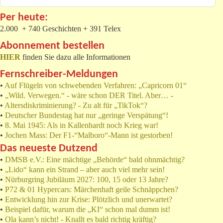
Per heute:
2.000 + 740 Geschichten + 391 Telex
Abonnement bestellen
HIER
finden Sie dazu alle Informationen
Fernschreiber-Meldungen
•
Auf Flügeln von schwebenden Verfahren: „Capricorn 01“
•
„Wild. Verwegen.“ - wäre schon DER Titel. Aber… -
•
Altersdiskriminierung? - Zu alt für „TikTok“?
•
Deutscher Bundestag hat nur „geringe Verspätung“!
•
8. Mai 1945: Als in Kallenhardt noch Krieg war!
•
Jochen Mass: Der F1-“Malboro“-Mann ist gestorben!
Das neueste Dutzend
•
DMSB e.V.: Eine mächtige „Behörde“ bald ohnmächtig?
•
„Lido“ kann ein Strand – aber auch viel mehr sein!
•
Nürburgring Jubiläum 2027: 100, 15 oder 13 Jahre?
•
P72 & 01 Hypercars: Märchenhaft geile Schnäppchen?
•
Entwicklung hin zur Krise: Plötzlich und unerwartet?
•
Beispiel dafür, warum die „KI“ schon mal dumm ist!
•
Ola kann’s nicht! - Knallt es bald richtig kräftig?