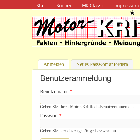
Navigation
Start
Suchen
MK-Classic
Impressum
Motor-Kritik.d
Anmelden
(aktiver Reiter)
Neues Passwort anfordern
Benutzeranmeldung
Benutzername
*
Geben Sie Ihren Motor-Kritik.de-Benutzernamen ein.
Passwort
*
Geben Sie hier das zugehörige Passwort an.