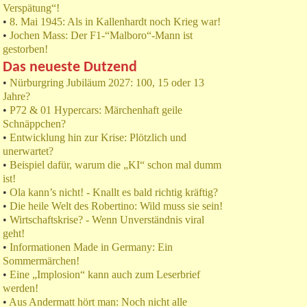
Verspätung“!
•
8. Mai 1945: Als in Kallenhardt noch Krieg war!
•
Jochen Mass: Der F1-“Malboro“-Mann ist
gestorben!
Das neueste Dutzend
•
Nürburgring Jubiläum 2027: 100, 15 oder 13
Jahre?
•
P72 & 01 Hypercars: Märchenhaft geile
Schnäppchen?
•
Entwicklung hin zur Krise: Plötzlich und
unerwartet?
•
Beispiel dafür, warum die „KI“ schon mal dumm
ist!
•
Ola kann’s nicht! - Knallt es bald richtig kräftig?
•
Die heile Welt des Robertino: Wild muss sie sein!
•
Wirtschaftskrise? - Wenn Unverständnis viral
geht!
•
Informationen Made in Germany: Ein
Sommermärchen!
•
Eine „Implosion“ kann auch zum Leserbrief
werden!
•
Aus Andermatt hört man: Noch nicht alle