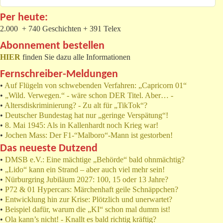
Per heute:
2.000 + 740 Geschichten + 391 Telex
Abonnement bestellen
HIER
finden Sie dazu alle Informationen
Fernschreiber-Meldungen
•
Auf Flügeln von schwebenden Verfahren: „Capricorn 01“
•
„Wild. Verwegen.“ - wäre schon DER Titel. Aber… -
•
Altersdiskriminierung? - Zu alt für „TikTok“?
•
Deutscher Bundestag hat nur „geringe Verspätung“!
•
8. Mai 1945: Als in Kallenhardt noch Krieg war!
•
Jochen Mass: Der F1-“Malboro“-Mann ist gestorben!
Das neueste Dutzend
•
DMSB e.V.: Eine mächtige „Behörde“ bald ohnmächtig?
•
„Lido“ kann ein Strand – aber auch viel mehr sein!
•
Nürburgring Jubiläum 2027: 100, 15 oder 13 Jahre?
•
P72 & 01 Hypercars: Märchenhaft geile Schnäppchen?
•
Entwicklung hin zur Krise: Plötzlich und unerwartet?
•
Beispiel dafür, warum die „KI“ schon mal dumm ist!
•
Ola kann’s nicht! - Knallt es bald richtig kräftig?