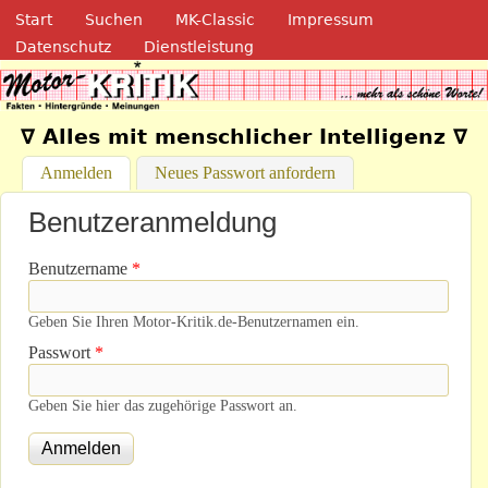
Navigation
Direkt zum Inhalt
Start
Suchen
MK-Classic
Impressum
Datenschutz
Dienstleistung
Motor-Kritik.de
∇ Alles mit menschlicher Intelligenz ∇
Anmelden
(aktiver Reiter)
Neues Passwort anfordern
Benutzeranmeldung
Benutzername
*
Geben Sie Ihren Motor-Kritik.de-Benutzernamen ein.
Passwort
*
Geben Sie hier das zugehörige Passwort an.