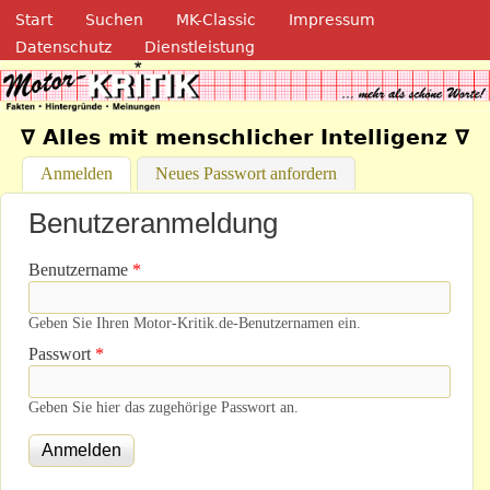
Navigation
Direkt zum Inhalt
Start
Suchen
MK-Classic
Impressum
Datenschutz
Dienstleistung
Motor-Kritik.de
∇ Alles mit menschlicher Intelligenz ∇
Anmelden
(aktiver Reiter)
Neues Passwort anfordern
Benutzeranmeldung
Benutzername
*
Geben Sie Ihren Motor-Kritik.de-Benutzernamen ein.
Passwort
*
Geben Sie hier das zugehörige Passwort an.