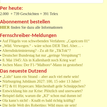
Per heute:
2.000 + 739 Geschichten + 391 Telex
Abonnement bestellen
HIER
finden Sie dazu alle Informationen
Fernschreiber-Meldungen
•
Auf Flügeln von schwebenden Verfahren: „Capricorn 01“
•
„Wild. Verwegen.“ - wäre schon DER Titel. Aber… -
•
Altersdiskriminierung? - Zu alt für „TikTok“?
•
Deutscher Bundestag hat nur „geringe Verspätung“!
•
8. Mai 1945: Als in Kallenhardt noch Krieg war!
•
Jochen Mass: Der F1-“Malboro“-Mann ist gestorben!
Das neueste Dutzend
•
„Lido“ kann ein Strand – aber auch viel mehr sein!
•
Nürburgring Jubiläum 2027: 100, 15 oder 13 Jahre?
•
P72 & 01 Hypercars: Märchenhaft geile Schnäppchen?
•
Entwicklung hin zur Krise: Plötzlich und unerwartet?
•
Beispiel dafür, warum die „KI“ schon mal dumm ist!
•
Ola kann’s nicht! - Knallt es bald richtig kräftig?
•
Die heile Welt des Robertino: Wild muss sie sein!