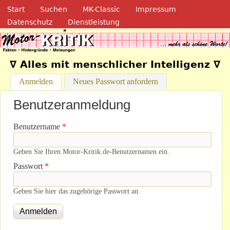
Navigation
Direkt zum Inhalt
Start
Suchen
MK-Classic
Impressum
Datenschutz
Dienstleistung
Motor-Kritik.de
∇ Alles mit menschlicher Intelligenz ∇
Anmelden
(aktiver Reiter)
Neues Passwort anfordern
Benutzeranmeldung
Benutzername
*
Geben Sie Ihren Motor-Kritik.de-Benutzernamen ein.
Passwort
*
Geben Sie hier das zugehörige Passwort an.