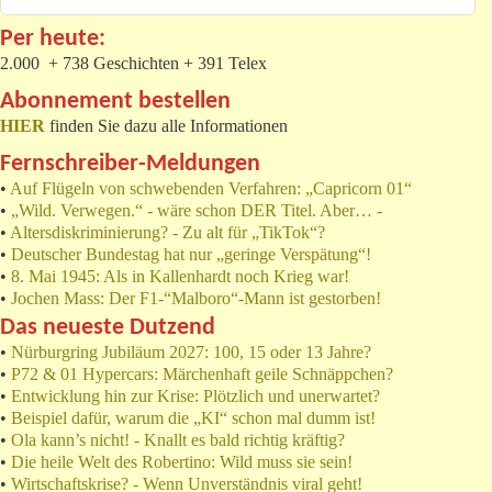
Per heute:
2.000 + 738 Geschichten + 391 Telex
Abonnement bestellen
HIER
finden Sie dazu alle Informationen
Fernschreiber-Meldungen
•
Auf Flügeln von schwebenden Verfahren: „Capricorn 01“
•
„Wild. Verwegen.“ - wäre schon DER Titel. Aber… -
•
Altersdiskriminierung? - Zu alt für „TikTok“?
•
Deutscher Bundestag hat nur „geringe Verspätung“!
•
8. Mai 1945: Als in Kallenhardt noch Krieg war!
•
Jochen Mass: Der F1-“Malboro“-Mann ist gestorben!
Das neueste Dutzend
•
Nürburgring Jubiläum 2027: 100, 15 oder 13 Jahre?
•
P72 & 01 Hypercars: Märchenhaft geile Schnäppchen?
•
Entwicklung hin zur Krise: Plötzlich und unerwartet?
•
Beispiel dafür, warum die „KI“ schon mal dumm ist!
•
Ola kann’s nicht! - Knallt es bald richtig kräftig?
•
Die heile Welt des Robertino: Wild muss sie sein!
•
Wirtschaftskrise? - Wenn Unverständnis viral geht!