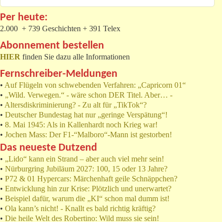
Per heute:
2.000 + 739 Geschichten + 391 Telex
Abonnement bestellen
HIER
finden Sie dazu alle Informationen
Fernschreiber-Meldungen
•
Auf Flügeln von schwebenden Verfahren: „Capricorn 01“
•
„Wild. Verwegen.“ - wäre schon DER Titel. Aber… -
•
Altersdiskriminierung? - Zu alt für „TikTok“?
•
Deutscher Bundestag hat nur „geringe Verspätung“!
•
8. Mai 1945: Als in Kallenhardt noch Krieg war!
•
Jochen Mass: Der F1-“Malboro“-Mann ist gestorben!
Das neueste Dutzend
•
„Lido“ kann ein Strand – aber auch viel mehr sein!
•
Nürburgring Jubiläum 2027: 100, 15 oder 13 Jahre?
•
P72 & 01 Hypercars: Märchenhaft geile Schnäppchen?
•
Entwicklung hin zur Krise: Plötzlich und unerwartet?
•
Beispiel dafür, warum die „KI“ schon mal dumm ist!
•
Ola kann’s nicht! - Knallt es bald richtig kräftig?
•
Die heile Welt des Robertino: Wild muss sie sein!