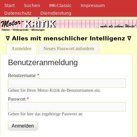
Navigation
Direkt zum Inhalt
Start
Suchen
MK-Classic
Impressum
Datenschutz
Dienstleistung
Motor-Kritik.de
∇ Alles mit menschlicher Intelligenz ∇
Anmelden
(aktiver Reiter)
Neues Passwort anfordern
Benutzeranmeldung
Benutzername
*
Geben Sie Ihren Motor-Kritik.de-Benutzernamen ein.
Passwort
*
Geben Sie hier das zugehörige Passwort an.