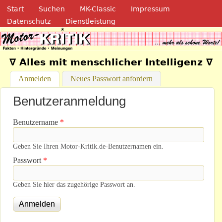
Navigation
Direkt zum Inhalt
Start
Suchen
MK-Classic
Impressum
Datenschutz
Dienstleistung
Motor-Kritik.de
∇ Alles mit menschlicher Intelligenz ∇
Anmelden
(aktiver Reiter)
Neues Passwort anfordern
Benutzeranmeldung
Benutzername
*
Geben Sie Ihren Motor-Kritik.de-Benutzernamen ein.
Passwort
*
Geben Sie hier das zugehörige Passwort an.