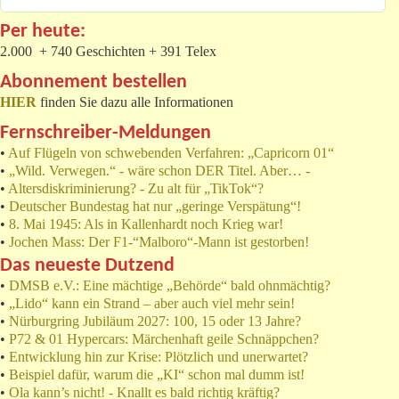
Per heute:
2.000 + 740 Geschichten + 391 Telex
Abonnement bestellen
HIER
finden Sie dazu alle Informationen
Fernschreiber-Meldungen
•
Auf Flügeln von schwebenden Verfahren: „Capricorn 01“
•
„Wild. Verwegen.“ - wäre schon DER Titel. Aber… -
•
Altersdiskriminierung? - Zu alt für „TikTok“?
•
Deutscher Bundestag hat nur „geringe Verspätung“!
•
8. Mai 1945: Als in Kallenhardt noch Krieg war!
•
Jochen Mass: Der F1-“Malboro“-Mann ist gestorben!
Das neueste Dutzend
•
DMSB e.V.: Eine mächtige „Behörde“ bald ohnmächtig?
•
„Lido“ kann ein Strand – aber auch viel mehr sein!
•
Nürburgring Jubiläum 2027: 100, 15 oder 13 Jahre?
•
P72 & 01 Hypercars: Märchenhaft geile Schnäppchen?
•
Entwicklung hin zur Krise: Plötzlich und unerwartet?
•
Beispiel dafür, warum die „KI“ schon mal dumm ist!
•
Ola kann’s nicht! - Knallt es bald richtig kräftig?