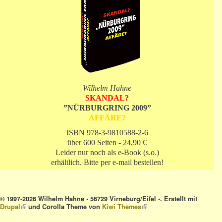
Wilhelm Hahne
SKANDAL?
”NÜRBURGRING 2009”
AFFÄRE?
ISBN 978-3-9810588-2-6
über 600 Seiten - 24,90 €
Leider nur noch als e-Book (s.o.)
erhältlich. Bitte per e-mail bestellen!
© 1997-2026 Wilhelm Hahne • 56729 Virneburg/Eifel •. Erstellt mit
Drupal
(link is external)
und Corolla Theme von
Kiwi Themes
(link is external)