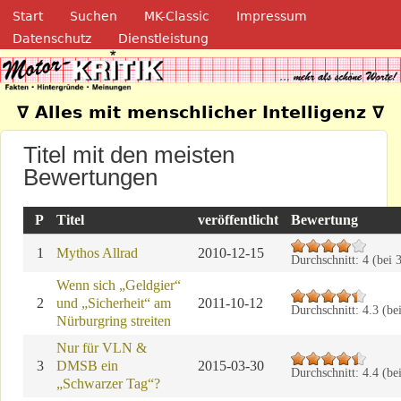
Navigation
Direkt zum Inhalt
Start
Suchen
MK-Classic
Impressum
Datenschutz
Dienstleistung
Motor-Kritik.de
∇ Alles mit menschlicher Intelligenz ∇
Titel mit den meisten
Bewertungen
P
Titel
veröffentlicht
Bewertung
1
Mythos Allrad
2010-12-15
Durchschnitt:
4
(bei
Wenn sich „Geldgier“
2
und „Sicherheit“ am
2011-10-12
Durchschnitt:
4.3
(be
Nürburgring streiten
Nur für VLN &
3
DMSB ein
2015-03-30
Durchschnitt:
4.4
(be
„Schwarzer Tag“?