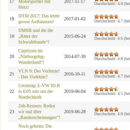
17
Motorsportler mit
2017-11-17
Durchschnitt:
4.8
(be
Herz!
DTM 2017: Das letzte
18
2017-01-02
Durchschnitt:
4.7
(be
grosse Aufbäumen!
DMSB und die die
19
„Ritter der
2015-06-24
Durchschnitt:
4.6
(be
Schwafelrunde“!
Capricorn im
20
„Nürburgring-
2014-07-30
Durchschnitt:
4.8
(be
Wunderland“!
VLN 9: Der Vorletzte!
21
2016-10-11
Durchschnitt:
4.7
(be
- Das Vorletzte?
Unsinnig: E-VW ID.R
22
in 6:05 min um die
2019-06-04
Durchschnitt:
4.5
(be
Nordschleife
24h-Rennen: Reden
23
wir mal über
2019-06-28
Durchschnitt:
4.8
(be
„Randerscheinungen“!
Noch geheim: Die