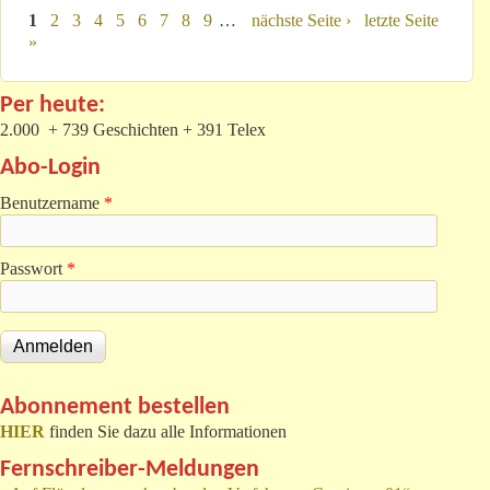
Seiten
1
2
3
4
5
6
7
8
9
…
nächste Seite ›
letzte Seite
»
Per heute:
2.000 + 739 Geschichten + 391 Telex
Abo-Login
Benutzername
*
Passwort
*
Abonnement bestellen
HIER
finden Sie dazu alle Informationen
Fernschreiber-Meldungen