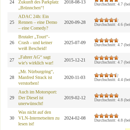
24
Zukunft des Parkplatz
2018-08-13
Durchschnitt:
4.7
(be
„Brünnchen“!
ADAC 24h: Ein
25
Rennen – eine Demo
2020-09-28
Durchschnitt:
4.6
(be
– eine Comedy?
Brutaler „Touri“-
26
Crash - und keiner
2025-07-09
Durchschnitt:
4.7
(be
weiß Bescheid!
„Fahrer AG“ sagt
27
2015-12-21
Durchschnitt:
4.7
(be
wie's wirklich war!
„Mr. Nürburgring“,
28
Manfred Strack ist
2020-11-03
Durchschnitt:
4.4
(be
verstorben!
Auch im Motorsport:
29
Der Diesel ist
2019-02-12
Durchschnitt:
4.8
(be
unerwünscht!
Was nicht auf den
30
VLN-Internetseiten zu
2024-02-08
Durchschnitt:
4.8
(be
lesen ist!