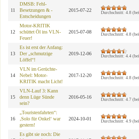
DMSB: Fehl-
11
Besetzungen & -
2015-07-22
Durchschnitt:
4.8
(be
Entscheidungen
Motor-KRITIK
12
schüttet Öl ins VLN-
2015-07-08
Durchschnitt:
4.8
(be
Feuer!
Es ist erst der Anfang:
13
Der „schmutzige
2019-12-06
Durchschnitt:
4.4
(be
Löffel“!
VLN im Gerüchte-
14
Nebel: Motor-
2017-12-20
Durchschnitt:
4.8
(be
KRITIK macht Licht!
VLN-Lauf 3: Kann
15
denn Lüge Sünde
2016-05-16
Durchschnitt:
4.7
(be
sein?
„Touristenfahrten“:
16
‚Solo für Onkel‘ war
2024-10-01
Durchschnitt:
4.9
(be
gestern!
Es gibt sie noch: Die