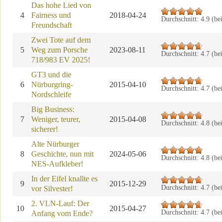
Das hohe Lied von
4
Fairness und
2018-04-24
Durchschnitt:
4.9
(be
Freundschaft
Zwei Tote auf dem
5
Weg zum Porsche
2023-08-11
Durchschnitt:
4.7
(be
718/983 EV 2025!
GT3 und die
6
Nürburgring-
2015-04-10
Durchschnitt:
4.7
(be
Nordschleife
Big Business:
7
Weniger, teurer,
2015-04-08
Durchschnitt:
4.8
(be
sicherer!
Alte Nürburger
8
Geschichte, nun mit
2024-05-06
Durchschnitt:
4.8
(be
NES-Aufkleber!
In der Eifel knallte es
9
2015-12-29
Durchschnitt:
4.7
(be
vor Silvester!
2. VLN-Lauf: Der
10
2015-04-27
Durchschnitt:
4.7
(be
Anfang vom Ende?