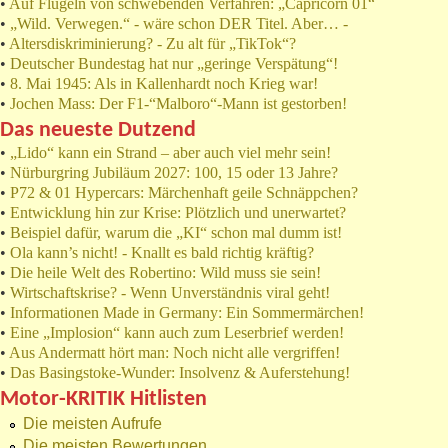
•
Auf Flügeln von schwebenden Verfahren: „Capricorn 01“
•
„Wild. Verwegen.“ - wäre schon DER Titel. Aber… -
•
Altersdiskriminierung? - Zu alt für „TikTok“?
•
Deutscher Bundestag hat nur „geringe Verspätung“!
•
8. Mai 1945: Als in Kallenhardt noch Krieg war!
•
Jochen Mass: Der F1-“Malboro“-Mann ist gestorben!
Das neueste Dutzend
•
„Lido“ kann ein Strand – aber auch viel mehr sein!
•
Nürburgring Jubiläum 2027: 100, 15 oder 13 Jahre?
•
P72 & 01 Hypercars: Märchenhaft geile Schnäppchen?
•
Entwicklung hin zur Krise: Plötzlich und unerwartet?
•
Beispiel dafür, warum die „KI“ schon mal dumm ist!
•
Ola kann’s nicht! - Knallt es bald richtig kräftig?
•
Die heile Welt des Robertino: Wild muss sie sein!
•
Wirtschaftskrise? - Wenn Unverständnis viral geht!
•
Informationen Made in Germany: Ein Sommermärchen!
•
Eine „Implosion“ kann auch zum Leserbrief werden!
•
Aus Andermatt hört man: Noch nicht alle vergriffen!
•
Das Basingstoke-Wunder: Insolvenz & Auferstehung!
Motor-KRITIK Hitlisten
Die meisten Aufrufe
Die meisten Bewertungen