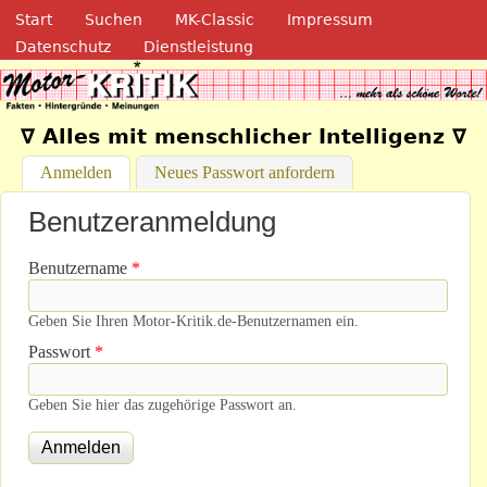
Navigation
Direkt zum Inhalt
Start
Suchen
MK-Classic
Impressum
Datenschutz
Dienstleistung
Motor-Kritik.de
∇ Alles mit menschlicher Intelligenz ∇
Anmelden
(aktiver Reiter)
Neues Passwort anfordern
Benutzeranmeldung
Benutzername
*
Geben Sie Ihren Motor-Kritik.de-Benutzernamen ein.
Passwort
*
Geben Sie hier das zugehörige Passwort an.