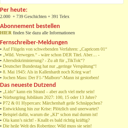
Per heute:
2.000 + 739 Geschichten + 391 Telex
Abonnement bestellen
HIER
finden Sie dazu alle Informationen
Fernschreiber-Meldungen
•
Auf Flügeln von schwebenden Verfahren: „Capricorn 01“
•
„Wild. Verwegen.“ - wäre schon DER Titel. Aber… -
•
Altersdiskriminierung? - Zu alt für „TikTok“?
•
Deutscher Bundestag hat nur „geringe Verspätung“!
•
8. Mai 1945: Als in Kallenhardt noch Krieg war!
•
Jochen Mass: Der F1-“Malboro“-Mann ist gestorben!
Das neueste Dutzend
•
„Lido“ kann ein Strand – aber auch viel mehr sein!
•
Nürburgring Jubiläum 2027: 100, 15 oder 13 Jahre?
•
P72 & 01 Hypercars: Märchenhaft geile Schnäppchen?
•
Entwicklung hin zur Krise: Plötzlich und unerwartet?
•
Beispiel dafür, warum die „KI“ schon mal dumm ist!
•
Ola kann’s nicht! - Knallt es bald richtig kräftig?
•
Die heile Welt des Robertino: Wild muss sie sein!