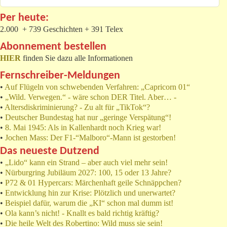
Per heute:
2.000 + 739 Geschichten + 391 Telex
Abonnement bestellen
HIER
finden Sie dazu alle Informationen
Fernschreiber-Meldungen
•
Auf Flügeln von schwebenden Verfahren: „Capricorn 01“
•
„Wild. Verwegen.“ - wäre schon DER Titel. Aber… -
•
Altersdiskriminierung? - Zu alt für „TikTok“?
•
Deutscher Bundestag hat nur „geringe Verspätung“!
•
8. Mai 1945: Als in Kallenhardt noch Krieg war!
•
Jochen Mass: Der F1-“Malboro“-Mann ist gestorben!
Das neueste Dutzend
•
„Lido“ kann ein Strand – aber auch viel mehr sein!
•
Nürburgring Jubiläum 2027: 100, 15 oder 13 Jahre?
•
P72 & 01 Hypercars: Märchenhaft geile Schnäppchen?
•
Entwicklung hin zur Krise: Plötzlich und unerwartet?
•
Beispiel dafür, warum die „KI“ schon mal dumm ist!
•
Ola kann’s nicht! - Knallt es bald richtig kräftig?
•
Die heile Welt des Robertino: Wild muss sie sein!