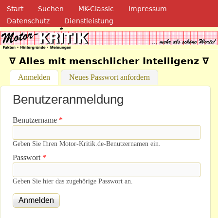
Navigation
Direkt zum Inhalt
Start
Suchen
MK-Classic
Impressum
Datenschutz
Dienstleistung
Motor-Kritik.de
∇ Alles mit menschlicher Intelligenz ∇
Anmelden
(aktiver Reiter)
Neues Passwort anfordern
Benutzeranmeldung
Benutzername
*
Geben Sie Ihren Motor-Kritik.de-Benutzernamen ein.
Passwort
*
Geben Sie hier das zugehörige Passwort an.