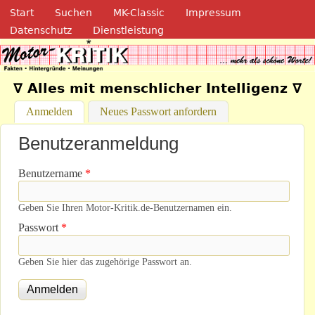
Navigation
Direkt zum Inhalt
Start
Suchen
MK-Classic
Impressum
Datenschutz
Dienstleistung
Motor-Kritik.de
∇ Alles mit menschlicher Intelligenz ∇
Anmelden
(aktiver Reiter)
Neues Passwort anfordern
Benutzeranmeldung
Benutzername
*
Geben Sie Ihren Motor-Kritik.de-Benutzernamen ein.
Passwort
*
Geben Sie hier das zugehörige Passwort an.