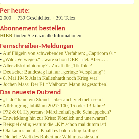
Per heute:
2.000 + 739 Geschichten + 391 Telex
Abonnement bestellen
HIER
finden Sie dazu alle Informationen
Fernschreiber-Meldungen
•
Auf Flügeln von schwebenden Verfahren: „Capricorn 01“
•
„Wild. Verwegen.“ - wäre schon DER Titel. Aber… -
•
Altersdiskriminierung? - Zu alt für „TikTok“?
•
Deutscher Bundestag hat nur „geringe Verspätung“!
•
8. Mai 1945: Als in Kallenhardt noch Krieg war!
•
Jochen Mass: Der F1-“Malboro“-Mann ist gestorben!
Das neueste Dutzend
•
„Lido“ kann ein Strand – aber auch viel mehr sein!
•
Nürburgring Jubiläum 2027: 100, 15 oder 13 Jahre?
•
P72 & 01 Hypercars: Märchenhaft geile Schnäppchen?
•
Entwicklung hin zur Krise: Plötzlich und unerwartet?
•
Beispiel dafür, warum die „KI“ schon mal dumm ist!
•
Ola kann’s nicht! - Knallt es bald richtig kräftig?
•
Die heile Welt des Robertino: Wild muss sie sein!