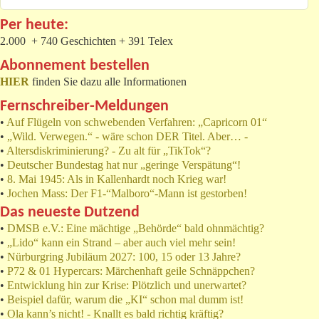
Per heute:
2.000 + 740 Geschichten + 391 Telex
Abonnement bestellen
HIER
finden Sie dazu alle Informationen
Fernschreiber-Meldungen
•
Auf Flügeln von schwebenden Verfahren: „Capricorn 01“
•
„Wild. Verwegen.“ - wäre schon DER Titel. Aber… -
•
Altersdiskriminierung? - Zu alt für „TikTok“?
•
Deutscher Bundestag hat nur „geringe Verspätung“!
•
8. Mai 1945: Als in Kallenhardt noch Krieg war!
•
Jochen Mass: Der F1-“Malboro“-Mann ist gestorben!
Das neueste Dutzend
•
DMSB e.V.: Eine mächtige „Behörde“ bald ohnmächtig?
•
„Lido“ kann ein Strand – aber auch viel mehr sein!
•
Nürburgring Jubiläum 2027: 100, 15 oder 13 Jahre?
•
P72 & 01 Hypercars: Märchenhaft geile Schnäppchen?
•
Entwicklung hin zur Krise: Plötzlich und unerwartet?
•
Beispiel dafür, warum die „KI“ schon mal dumm ist!
•
Ola kann’s nicht! - Knallt es bald richtig kräftig?