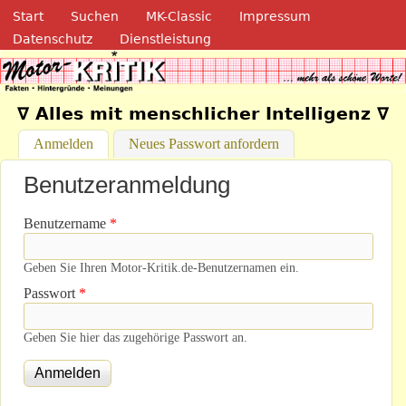
Navigation
Direkt zum Inhalt
Start
Suchen
MK-Classic
Impressum
Datenschutz
Dienstleistung
Motor-Kritik.de
∇ Alles mit menschlicher Intelligenz ∇
Anmelden
(aktiver Reiter)
Neues Passwort anfordern
Benutzeranmeldung
Benutzername
*
Geben Sie Ihren Motor-Kritik.de-Benutzernamen ein.
Passwort
*
Geben Sie hier das zugehörige Passwort an.