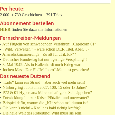
Per heute:
2.000 + 739 Geschichten + 391 Telex
Abonnement bestellen
HIER
finden Sie dazu alle Informationen
Fernschreiber-Meldungen
•
Auf Flügeln von schwebenden Verfahren: „Capricorn 01“
•
„Wild. Verwegen.“ - wäre schon DER Titel. Aber… -
•
Altersdiskriminierung? - Zu alt für „TikTok“?
•
Deutscher Bundestag hat nur „geringe Verspätung“!
•
8. Mai 1945: Als in Kallenhardt noch Krieg war!
•
Jochen Mass: Der F1-“Malboro“-Mann ist gestorben!
Das neueste Dutzend
•
„Lido“ kann ein Strand – aber auch viel mehr sein!
•
Nürburgring Jubiläum 2027: 100, 15 oder 13 Jahre?
•
P72 & 01 Hypercars: Märchenhaft geile Schnäppchen?
•
Entwicklung hin zur Krise: Plötzlich und unerwartet?
•
Beispiel dafür, warum die „KI“ schon mal dumm ist!
•
Ola kann’s nicht! - Knallt es bald richtig kräftig?
•
Die heile Welt des Robertino: Wild muss sie sein!