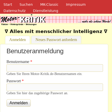
Navigation
Direkt zum Inhalt
Start
Suchen
MK-Classic
Impressum
Datenschutz
Dienstleistung
Motor-Kritik.de
∇ Alles mit menschlicher Intelligenz ∇
Anmelden
(aktiver Reiter)
Neues Passwort anfordern
Benutzeranmeldung
Benutzername
*
Geben Sie Ihren Motor-Kritik.de-Benutzernamen ein.
Passwort
*
Geben Sie hier das zugehörige Passwort an.