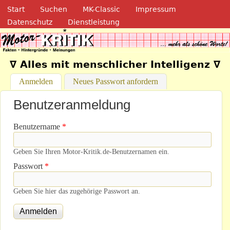
Navigation
Direkt zum Inhalt
Start
Suchen
MK-Classic
Impressum
Datenschutz
Dienstleistung
Motor-Kritik.de
∇ Alles mit menschlicher Intelligenz ∇
Anmelden
(aktiver Reiter)
Neues Passwort anfordern
Benutzeranmeldung
Benutzername
*
Geben Sie Ihren Motor-Kritik.de-Benutzernamen ein.
Passwort
*
Geben Sie hier das zugehörige Passwort an.