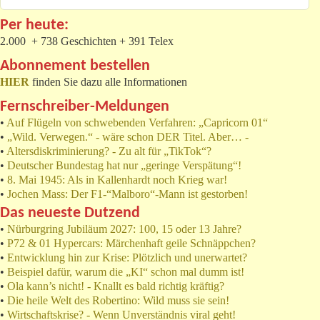
Per heute:
2.000 + 738 Geschichten + 391 Telex
Abonnement bestellen
HIER
finden Sie dazu alle Informationen
Fernschreiber-Meldungen
•
Auf Flügeln von schwebenden Verfahren: „Capricorn 01“
•
„Wild. Verwegen.“ - wäre schon DER Titel. Aber… -
•
Altersdiskriminierung? - Zu alt für „TikTok“?
•
Deutscher Bundestag hat nur „geringe Verspätung“!
•
8. Mai 1945: Als in Kallenhardt noch Krieg war!
•
Jochen Mass: Der F1-“Malboro“-Mann ist gestorben!
Das neueste Dutzend
•
Nürburgring Jubiläum 2027: 100, 15 oder 13 Jahre?
•
P72 & 01 Hypercars: Märchenhaft geile Schnäppchen?
•
Entwicklung hin zur Krise: Plötzlich und unerwartet?
•
Beispiel dafür, warum die „KI“ schon mal dumm ist!
•
Ola kann’s nicht! - Knallt es bald richtig kräftig?
•
Die heile Welt des Robertino: Wild muss sie sein!
•
Wirtschaftskrise? - Wenn Unverständnis viral geht!