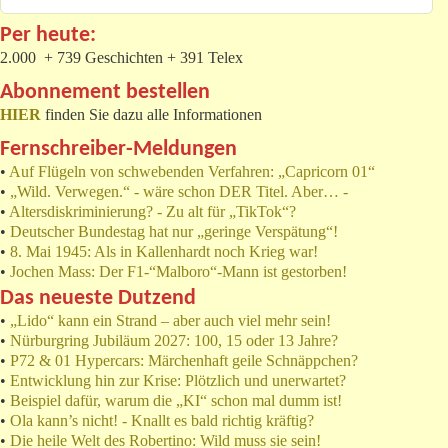
Per heute:
2.000 + 739 Geschichten + 391 Telex
Abonnement bestellen
HIER
finden Sie dazu alle Informationen
Fernschreiber-Meldungen
•
Auf Flügeln von schwebenden Verfahren: „Capricorn 01“
•
„Wild. Verwegen.“ - wäre schon DER Titel. Aber… -
•
Altersdiskriminierung? - Zu alt für „TikTok“?
•
Deutscher Bundestag hat nur „geringe Verspätung“!
•
8. Mai 1945: Als in Kallenhardt noch Krieg war!
•
Jochen Mass: Der F1-“Malboro“-Mann ist gestorben!
Das neueste Dutzend
•
„Lido“ kann ein Strand – aber auch viel mehr sein!
•
Nürburgring Jubiläum 2027: 100, 15 oder 13 Jahre?
•
P72 & 01 Hypercars: Märchenhaft geile Schnäppchen?
•
Entwicklung hin zur Krise: Plötzlich und unerwartet?
•
Beispiel dafür, warum die „KI“ schon mal dumm ist!
•
Ola kann’s nicht! - Knallt es bald richtig kräftig?
•
Die heile Welt des Robertino: Wild muss sie sein!