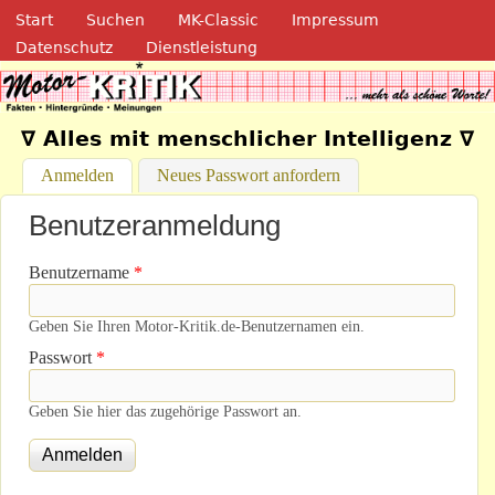
Navigation
Direkt zum Inhalt
Start
Suchen
MK-Classic
Impressum
Datenschutz
Dienstleistung
Motor-Kritik.de
∇ Alles mit menschlicher Intelligenz ∇
Anmelden
(aktiver Reiter)
Neues Passwort anfordern
Benutzeranmeldung
Benutzername
*
Geben Sie Ihren Motor-Kritik.de-Benutzernamen ein.
Passwort
*
Geben Sie hier das zugehörige Passwort an.