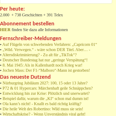
Per heute:
2.000 + 738 Geschichten + 391 Telex
Abonnement bestellen
HIER
finden Sie dazu alle Informationen
Fernschreiber-Meldungen
•
Auf Flügeln von schwebenden Verfahren: „Capricorn 01“
•
„Wild. Verwegen.“ - wäre schon DER Titel. Aber… -
•
Altersdiskriminierung? - Zu alt für „TikTok“?
•
Deutscher Bundestag hat nur „geringe Verspätung“!
•
8. Mai 1945: Als in Kallenhardt noch Krieg war!
•
Jochen Mass: Der F1-“Malboro“-Mann ist gestorben!
Das neueste Dutzend
•
Nürburgring Jubiläum 2027: 100, 15 oder 13 Jahre?
•
P72 & 01 Hypercars: Märchenhaft geile Schnäppchen?
•
Entwicklung hin zur Krise: Plötzlich und unerwartet?
•
Beispiel dafür, warum die „KI“ schon mal dumm ist!
•
Ola kann’s nicht! - Knallt es bald richtig kräftig?
•
Die heile Welt des Robertino: Wild muss sie sein!
•
Wirtschaftskrise? - Wenn Unverständnis viral geht!