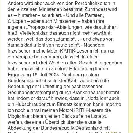
Andere wird aber auch von den Persönlichkeiten in
den einzelnen Ministerien bestimmt. Zumindest wird
es – hinterher – so erklärt. - Und alle Parteien,
Gruppen – aber auch Ministerien – haben ihre
eigenen „Propaganda“-Abteilungen, wie das „früher“
hieß. Vielleicht darf das auch nicht mehr erwähnt
werden, weil das doch „damals“… - und etwas von
damals darf „nicht von heute sein“. - Nachdem
inzwischen meine Motor-KRITIK-Leser mich nun an
ein Versprechen erinnern, dass ich in einer
inzwischen rd. drei Wochen alten Geschichte gegeben
habe, muss ich nun zu einer Erläuterung finden.
Ergänzung 18. Juli 2024:
Nachdem gestern
Bundesgesundheitsminister Karl Lauterbach die
Bedeutung der Luftrettung bei nachlassender
Gesundheitsversorgung durch Krankenhäuser betont
hat, indem er darauf hinwies, dass in „Notfällen“ auch
ein Hubschrauber zum Einsatz kommen kann, möchte
ich noch einmal meinen Motor-KRITIK-Lesern die
Möglichkeit bieten, einen Blick auf eine Liste zu
werfen, die einen Überblick über die aktuelle
Abdeckung der Bundesrepublik Deutschland mit