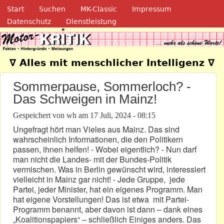
Navigation
Direkt zum Inhalt
Start
Suchen
MK-Classic
Impressum
Datenschutz
Dienstleistung
Motor-Kritik.de
∇ Alles mit menschlicher Intelligenz ∇
Sommerpause, Sommerloch? -
Das Schweigen in Mainz!
Gespeichert von
wh
am
17 Juli, 2024 - 08:15
Ungefragt hört man Vieles aus Mainz. Das sind
wahrscheinlich Informationen, die den Politikern
passen, ihnen helfen! - Wobei eigentlich? - Nun darf
man nicht die Landes- mit der Bundes-Politik
vermischen. Was in Berlin gewünscht wird, interessiert
vielleicht in Mainz gar nicht! - Jede Gruppe, jede
Partei, jeder Minister, hat ein eigenes Programm. Man
hat eigene Vorstellungen! Das ist etwa mit Partei-
Programm benannt, aber davon ist dann – dank eines
„Koalitionspapiers“ – schließlich Einiges anders. Das