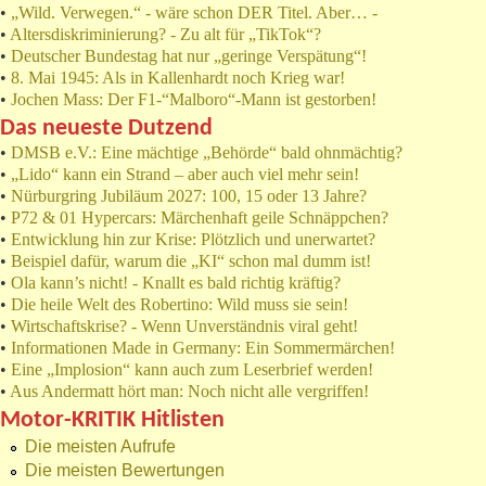
•
„Wild. Verwegen.“ - wäre schon DER Titel. Aber… -
•
Altersdiskriminierung? - Zu alt für „TikTok“?
•
Deutscher Bundestag hat nur „geringe Verspätung“!
•
8. Mai 1945: Als in Kallenhardt noch Krieg war!
•
Jochen Mass: Der F1-“Malboro“-Mann ist gestorben!
Das neueste Dutzend
•
DMSB e.V.: Eine mächtige „Behörde“ bald ohnmächtig?
•
„Lido“ kann ein Strand – aber auch viel mehr sein!
•
Nürburgring Jubiläum 2027: 100, 15 oder 13 Jahre?
•
P72 & 01 Hypercars: Märchenhaft geile Schnäppchen?
•
Entwicklung hin zur Krise: Plötzlich und unerwartet?
•
Beispiel dafür, warum die „KI“ schon mal dumm ist!
•
Ola kann’s nicht! - Knallt es bald richtig kräftig?
•
Die heile Welt des Robertino: Wild muss sie sein!
•
Wirtschaftskrise? - Wenn Unverständnis viral geht!
•
Informationen Made in Germany: Ein Sommermärchen!
•
Eine „Implosion“ kann auch zum Leserbrief werden!
•
Aus Andermatt hört man: Noch nicht alle vergriffen!
Motor-KRITIK Hitlisten
Die meisten Aufrufe
Die meisten Bewertungen