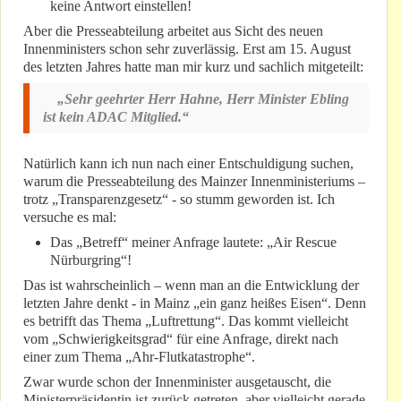
keine Antwort einstellen!
Aber die Presseabteilung arbeitet aus Sicht des neuen
Innenministers schon sehr zuverlässig. Erst am 15. August
des letzten Jahres hatte man mir kurz und sachlich mitgeteilt:
„Sehr geehrter Herr Hahne, Herr Minister Ebling
ist kein ADAC Mitglied.“
Natürlich kann ich nun nach einer Entschuldigung suchen,
warum die Presseabteilung des Mainzer Innenministeriums –
trotz „Transparenzgesetz“ - so stumm geworden ist. Ich
versuche es mal:
Das „Betreff“ meiner Anfrage lautete: „Air Rescue
Nürburgring“!
Das ist wahrscheinlich – wenn man an die Entwicklung der
letzten Jahre denkt - in Mainz „ein ganz heißes Eisen“. Denn
es betrifft das Thema „Luftrettung“. Das kommt vielleicht
vom „Schwierigkeitsgrad“ für eine Anfrage, direkt nach
einer zum Thema „Ahr-Flutkatastrophe“.
Zwar wurde schon der Innenminister ausgetauscht, die
Ministerpräsidentin ist zurück getreten, aber vielleicht gerade