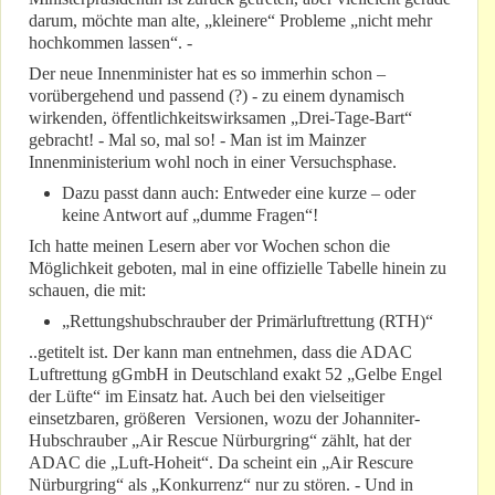
darum, möchte man alte, „kleinere“ Probleme „nicht mehr
hochkommen lassen“. -
Der neue Innenminister hat es so immerhin schon –
vorübergehend und passend (?) - zu einem dynamisch
wirkenden, öffentlichkeitswirksamen „Drei-Tage-Bart“
gebracht! - Mal so, mal so! - Man ist im Mainzer
Innenministerium wohl noch in einer Versuchsphase.
Dazu passt dann auch: Entweder eine kurze – oder
keine Antwort auf „dumme Fragen“!
Ich hatte meinen Lesern aber vor Wochen schon die
Möglichkeit geboten, mal in eine offizielle Tabelle hinein zu
schauen, die mit:
„Rettungshubschrauber der Primärluftrettung (RTH)“
..getitelt ist. Der kann man entnehmen, dass die ADAC
Luftrettung gGmbH in Deutschland exakt 52 „Gelbe Engel
der Lüfte“ im Einsatz hat. Auch bei den vielseitiger
einsetzbaren, größeren Versionen, wozu der Johanniter-
Hubschrauber „Air Rescue Nürburgring“ zählt, hat der
ADAC die „Luft-Hoheit“. Da scheint ein „Air Rescure
Nürburgring“ als „Konkurrenz“ nur zu stören. - Und in