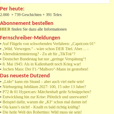
Per heute:
2.000 + 739 Geschichten + 391 Telex
Abonnement bestellen
HIER
finden Sie dazu alle Informationen
Fernschreiber-Meldungen
•
Auf Flügeln von schwebenden Verfahren: „Capricorn 01“
•
„Wild. Verwegen.“ - wäre schon DER Titel. Aber… -
•
Altersdiskriminierung? - Zu alt für „TikTok“?
•
Deutscher Bundestag hat nur „geringe Verspätung“!
•
8. Mai 1945: Als in Kallenhardt noch Krieg war!
•
Jochen Mass: Der F1-“Malboro“-Mann ist gestorben!
Das neueste Dutzend
•
„Lido“ kann ein Strand – aber auch viel mehr sein!
•
Nürburgring Jubiläum 2027: 100, 15 oder 13 Jahre?
•
P72 & 01 Hypercars: Märchenhaft geile Schnäppchen?
•
Entwicklung hin zur Krise: Plötzlich und unerwartet?
•
Beispiel dafür, warum die „KI“ schon mal dumm ist!
•
Ola kann’s nicht! - Knallt es bald richtig kräftig?
•
Die heile Welt des Robertino: Wild muss sie sein!