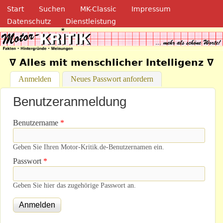
Navigation
Direkt zum Inhalt
Start
Suchen
MK-Classic
Impressum
Datenschutz
Dienstleistung
Motor-Kritik.de
∇ Alles mit menschlicher Intelligenz ∇
Anmelden
(aktiver Reiter)
Neues Passwort anfordern
Benutzeranmeldung
Benutzername
*
Geben Sie Ihren Motor-Kritik.de-Benutzernamen ein.
Passwort
*
Geben Sie hier das zugehörige Passwort an.