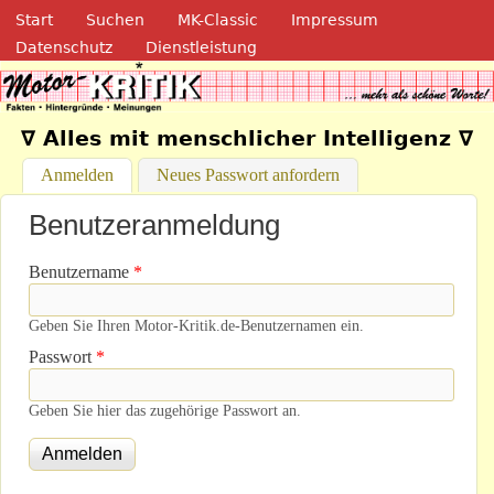
Navigation
Direkt zum Inhalt
Start
Suchen
MK-Classic
Impressum
Datenschutz
Dienstleistung
Motor-Kritik.de
∇ Alles mit menschlicher Intelligenz ∇
Anmelden
(aktiver Reiter)
Neues Passwort anfordern
Benutzeranmeldung
Benutzername
*
Geben Sie Ihren Motor-Kritik.de-Benutzernamen ein.
Passwort
*
Geben Sie hier das zugehörige Passwort an.