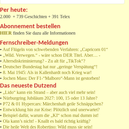
Per heute:
2.000 + 739 Geschichten + 391 Telex
Abonnement bestellen
HIER
finden Sie dazu alle Informationen
Fernschreiber-Meldungen
•
Auf Flügeln von schwebenden Verfahren: „Capricorn 01“
•
„Wild. Verwegen.“ - wäre schon DER Titel. Aber… -
•
Altersdiskriminierung? - Zu alt für „TikTok“?
•
Deutscher Bundestag hat nur „geringe Verspätung“!
•
8. Mai 1945: Als in Kallenhardt noch Krieg war!
•
Jochen Mass: Der F1-“Malboro“-Mann ist gestorben!
Das neueste Dutzend
•
„Lido“ kann ein Strand – aber auch viel mehr sein!
•
Nürburgring Jubiläum 2027: 100, 15 oder 13 Jahre?
•
P72 & 01 Hypercars: Märchenhaft geile Schnäppchen?
•
Entwicklung hin zur Krise: Plötzlich und unerwartet?
•
Beispiel dafür, warum die „KI“ schon mal dumm ist!
•
Ola kann’s nicht! - Knallt es bald richtig kräftig?
•
Die heile Welt des Robertino: Wild muss sie sein!