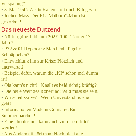
Verspätung“!
•
8. Mai 1945: Als in Kallenhardt noch Krieg war!
•
Jochen Mass: Der F1-“Malboro“-Mann ist
gestorben!
Das neueste Dutzend
•
Nürburgring Jubiläum 2027: 100, 15 oder 13
Jahre?
•
P72 & 01 Hypercars: Märchenhaft geile
Schnäppchen?
•
Entwicklung hin zur Krise: Plötzlich und
unerwartet?
•
Beispiel dafür, warum die „KI“ schon mal dumm
ist!
•
Ola kann’s nicht! - Knallt es bald richtig kräftig?
•
Die heile Welt des Robertino: Wild muss sie sein!
•
Wirtschaftskrise? - Wenn Unverständnis viral
geht!
•
Informationen Made in Germany: Ein
Sommermärchen!
•
Eine „Implosion“ kann auch zum Leserbrief
werden!
•
Aus Andermatt hört man: Noch nicht alle