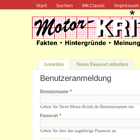
Navigation
Start
Suchen
MK-Classic
Impressum
Motor-Kritik.d
Anmelden
(aktiver Reiter)
Neues Passwort anfordern
Benutzeranmeldung
Benutzername
*
Geben Sie Ihren Motor-Kritik.de-Benutzernamen ein.
Passwort
*
Geben Sie hier das zugehörige Passwort an.