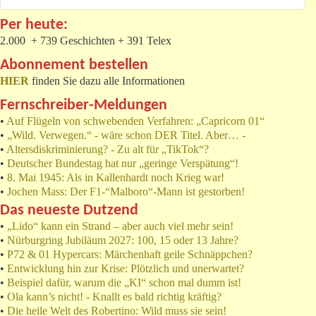
Per heute:
2.000 + 739 Geschichten + 391 Telex
Abonnement bestellen
HIER
finden Sie dazu alle Informationen
Fernschreiber-Meldungen
•
Auf Flügeln von schwebenden Verfahren: „Capricorn 01“
•
„Wild. Verwegen.“ - wäre schon DER Titel. Aber… -
•
Altersdiskriminierung? - Zu alt für „TikTok“?
•
Deutscher Bundestag hat nur „geringe Verspätung“!
•
8. Mai 1945: Als in Kallenhardt noch Krieg war!
•
Jochen Mass: Der F1-“Malboro“-Mann ist gestorben!
Das neueste Dutzend
•
„Lido“ kann ein Strand – aber auch viel mehr sein!
•
Nürburgring Jubiläum 2027: 100, 15 oder 13 Jahre?
•
P72 & 01 Hypercars: Märchenhaft geile Schnäppchen?
•
Entwicklung hin zur Krise: Plötzlich und unerwartet?
•
Beispiel dafür, warum die „KI“ schon mal dumm ist!
•
Ola kann’s nicht! - Knallt es bald richtig kräftig?
•
Die heile Welt des Robertino: Wild muss sie sein!