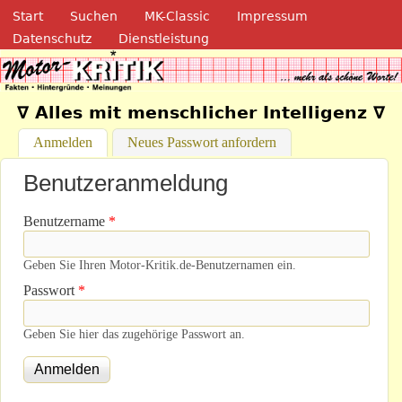
Navigation
Direkt zum Inhalt
Start
Suchen
MK-Classic
Impressum
Datenschutz
Dienstleistung
Motor-Kritik.de
∇ Alles mit menschlicher Intelligenz ∇
Anmelden
(aktiver Reiter)
Neues Passwort anfordern
Benutzeranmeldung
Benutzername
*
Geben Sie Ihren Motor-Kritik.de-Benutzernamen ein.
Passwort
*
Geben Sie hier das zugehörige Passwort an.