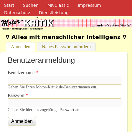
Navigation
Direkt zum Inhalt
Start
Suchen
MK-Classic
Impressum
Datenschutz
Dienstleistung
Motor-Kritik.de
∇ Alles mit menschlicher Intelligenz ∇
Anmelden
(aktiver Reiter)
Neues Passwort anfordern
Benutzeranmeldung
Benutzername
*
Geben Sie Ihren Motor-Kritik.de-Benutzernamen ein.
Passwort
*
Geben Sie hier das zugehörige Passwort an.