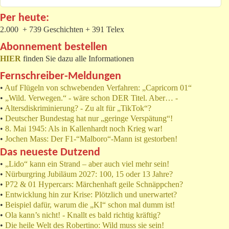
Per heute:
2.000 + 739 Geschichten + 391 Telex
Abonnement bestellen
HIER
finden Sie dazu alle Informationen
Fernschreiber-Meldungen
•
Auf Flügeln von schwebenden Verfahren: „Capricorn 01“
•
„Wild. Verwegen.“ - wäre schon DER Titel. Aber… -
•
Altersdiskriminierung? - Zu alt für „TikTok“?
•
Deutscher Bundestag hat nur „geringe Verspätung“!
•
8. Mai 1945: Als in Kallenhardt noch Krieg war!
•
Jochen Mass: Der F1-“Malboro“-Mann ist gestorben!
Das neueste Dutzend
•
„Lido“ kann ein Strand – aber auch viel mehr sein!
•
Nürburgring Jubiläum 2027: 100, 15 oder 13 Jahre?
•
P72 & 01 Hypercars: Märchenhaft geile Schnäppchen?
•
Entwicklung hin zur Krise: Plötzlich und unerwartet?
•
Beispiel dafür, warum die „KI“ schon mal dumm ist!
•
Ola kann’s nicht! - Knallt es bald richtig kräftig?
•
Die heile Welt des Robertino: Wild muss sie sein!