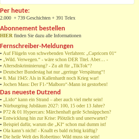
Per heute:
2.000 + 739 Geschichten + 391 Telex
Abonnement bestellen
HIER
finden Sie dazu alle Informationen
Fernschreiber-Meldungen
•
Auf Flügeln von schwebenden Verfahren: „Capricorn 01“
•
„Wild. Verwegen.“ - wäre schon DER Titel. Aber… -
•
Altersdiskriminierung? - Zu alt für „TikTok“?
•
Deutscher Bundestag hat nur „geringe Verspätung“!
•
8. Mai 1945: Als in Kallenhardt noch Krieg war!
•
Jochen Mass: Der F1-“Malboro“-Mann ist gestorben!
Das neueste Dutzend
•
„Lido“ kann ein Strand – aber auch viel mehr sein!
•
Nürburgring Jubiläum 2027: 100, 15 oder 13 Jahre?
•
P72 & 01 Hypercars: Märchenhaft geile Schnäppchen?
•
Entwicklung hin zur Krise: Plötzlich und unerwartet?
•
Beispiel dafür, warum die „KI“ schon mal dumm ist!
•
Ola kann’s nicht! - Knallt es bald richtig kräftig?
•
Die heile Welt des Robertino: Wild muss sie sein!