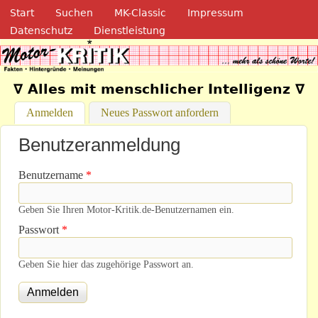
Navigation
Direkt zum Inhalt
Start
Suchen
MK-Classic
Impressum
Datenschutz
Dienstleistung
Motor-Kritik.de
∇ Alles mit menschlicher Intelligenz ∇
Anmelden
(aktiver Reiter)
Neues Passwort anfordern
Benutzeranmeldung
Benutzername
*
Geben Sie Ihren Motor-Kritik.de-Benutzernamen ein.
Passwort
*
Geben Sie hier das zugehörige Passwort an.