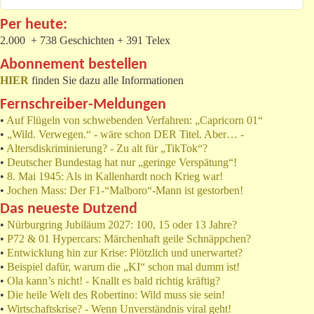
Per heute:
2.000 + 738 Geschichten + 391 Telex
Abonnement bestellen
HIER
finden Sie dazu alle Informationen
Fernschreiber-Meldungen
•
Auf Flügeln von schwebenden Verfahren: „Capricorn 01“
•
„Wild. Verwegen.“ - wäre schon DER Titel. Aber… -
•
Altersdiskriminierung? - Zu alt für „TikTok“?
•
Deutscher Bundestag hat nur „geringe Verspätung“!
•
8. Mai 1945: Als in Kallenhardt noch Krieg war!
•
Jochen Mass: Der F1-“Malboro“-Mann ist gestorben!
Das neueste Dutzend
•
Nürburgring Jubiläum 2027: 100, 15 oder 13 Jahre?
•
P72 & 01 Hypercars: Märchenhaft geile Schnäppchen?
•
Entwicklung hin zur Krise: Plötzlich und unerwartet?
•
Beispiel dafür, warum die „KI“ schon mal dumm ist!
•
Ola kann’s nicht! - Knallt es bald richtig kräftig?
•
Die heile Welt des Robertino: Wild muss sie sein!
•
Wirtschaftskrise? - Wenn Unverständnis viral geht!