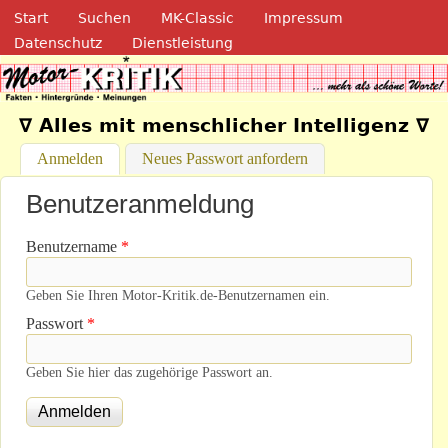
Navigation
Direkt zum Inhalt
Start
Suchen
MK-Classic
Impressum
Datenschutz
Dienstleistung
Motor-Kritik.de
∇ Alles mit menschlicher Intelligenz ∇
Anmelden
(aktiver Reiter)
Neues Passwort anfordern
Benutzeranmeldung
Benutzername
*
Geben Sie Ihren Motor-Kritik.de-Benutzernamen ein.
Passwort
*
Geben Sie hier das zugehörige Passwort an.