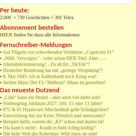
Per heute:
2.000 + 739 Geschichten + 391 Telex
Abonnement bestellen
HIER
finden Sie dazu alle Informationen
Fernschreiber-Meldungen
•
Auf Flügeln von schwebenden Verfahren: „Capricorn 01“
•
„Wild. Verwegen.“ - wäre schon DER Titel. Aber… -
•
Altersdiskriminierung? - Zu alt für „TikTok“?
•
Deutscher Bundestag hat nur „geringe Verspätung“!
•
8. Mai 1945: Als in Kallenhardt noch Krieg war!
•
Jochen Mass: Der F1-“Malboro“-Mann ist gestorben!
Das neueste Dutzend
•
„Lido“ kann ein Strand – aber auch viel mehr sein!
•
Nürburgring Jubiläum 2027: 100, 15 oder 13 Jahre?
•
P72 & 01 Hypercars: Märchenhaft geile Schnäppchen?
•
Entwicklung hin zur Krise: Plötzlich und unerwartet?
•
Beispiel dafür, warum die „KI“ schon mal dumm ist!
•
Ola kann’s nicht! - Knallt es bald richtig kräftig?
•
Die heile Welt des Robertino: Wild muss sie sein!