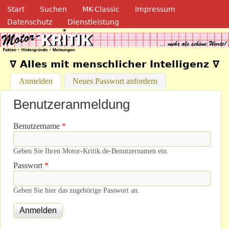
Navigation
Direkt zum Inhalt
Start
Suchen
MK-Classic
Impressum
Datenschutz
Dienstleistung
Motor-Kritik.de
∇ Alles mit menschlicher Intelligenz ∇
Anmelden
(aktiver Reiter)
Neues Passwort anfordern
Benutzeranmeldung
Benutzername
*
Geben Sie Ihren Motor-Kritik.de-Benutzernamen ein.
Passwort
*
Geben Sie hier das zugehörige Passwort an.