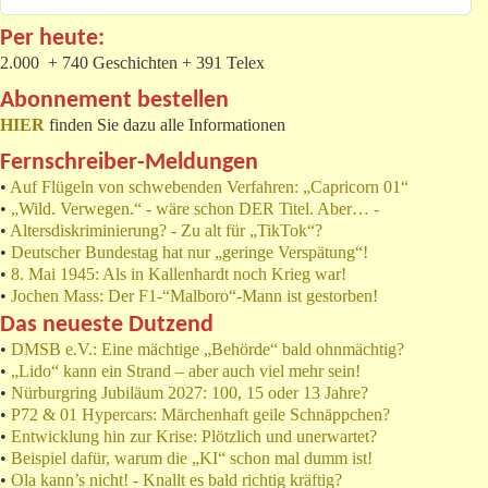
Per heute:
2.000 + 740 Geschichten + 391 Telex
Abonnement bestellen
HIER
finden Sie dazu alle Informationen
Fernschreiber-Meldungen
•
Auf Flügeln von schwebenden Verfahren: „Capricorn 01“
•
„Wild. Verwegen.“ - wäre schon DER Titel. Aber… -
•
Altersdiskriminierung? - Zu alt für „TikTok“?
•
Deutscher Bundestag hat nur „geringe Verspätung“!
•
8. Mai 1945: Als in Kallenhardt noch Krieg war!
•
Jochen Mass: Der F1-“Malboro“-Mann ist gestorben!
Das neueste Dutzend
•
DMSB e.V.: Eine mächtige „Behörde“ bald ohnmächtig?
•
„Lido“ kann ein Strand – aber auch viel mehr sein!
•
Nürburgring Jubiläum 2027: 100, 15 oder 13 Jahre?
•
P72 & 01 Hypercars: Märchenhaft geile Schnäppchen?
•
Entwicklung hin zur Krise: Plötzlich und unerwartet?
•
Beispiel dafür, warum die „KI“ schon mal dumm ist!
•
Ola kann’s nicht! - Knallt es bald richtig kräftig?