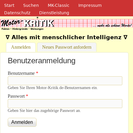
Navigation
Direkt zum Inhalt
Start
Suchen
MK-Classic
Impressum
Datenschutz
Dienstleistung
Motor-Kritik.de
∇ Alles mit menschlicher Intelligenz ∇
Anmelden
(aktiver Reiter)
Neues Passwort anfordern
Benutzeranmeldung
Benutzername
*
Geben Sie Ihren Motor-Kritik.de-Benutzernamen ein.
Passwort
*
Geben Sie hier das zugehörige Passwort an.