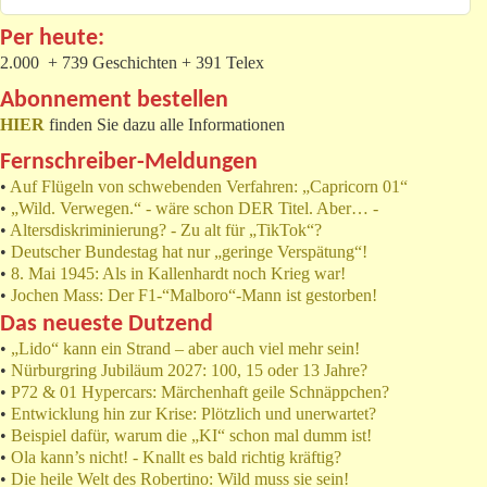
Per heute:
2.000 + 739 Geschichten + 391 Telex
Abonnement bestellen
HIER
finden Sie dazu alle Informationen
Fernschreiber-Meldungen
•
Auf Flügeln von schwebenden Verfahren: „Capricorn 01“
•
„Wild. Verwegen.“ - wäre schon DER Titel. Aber… -
•
Altersdiskriminierung? - Zu alt für „TikTok“?
•
Deutscher Bundestag hat nur „geringe Verspätung“!
•
8. Mai 1945: Als in Kallenhardt noch Krieg war!
•
Jochen Mass: Der F1-“Malboro“-Mann ist gestorben!
Das neueste Dutzend
•
„Lido“ kann ein Strand – aber auch viel mehr sein!
•
Nürburgring Jubiläum 2027: 100, 15 oder 13 Jahre?
•
P72 & 01 Hypercars: Märchenhaft geile Schnäppchen?
•
Entwicklung hin zur Krise: Plötzlich und unerwartet?
•
Beispiel dafür, warum die „KI“ schon mal dumm ist!
•
Ola kann’s nicht! - Knallt es bald richtig kräftig?
•
Die heile Welt des Robertino: Wild muss sie sein!