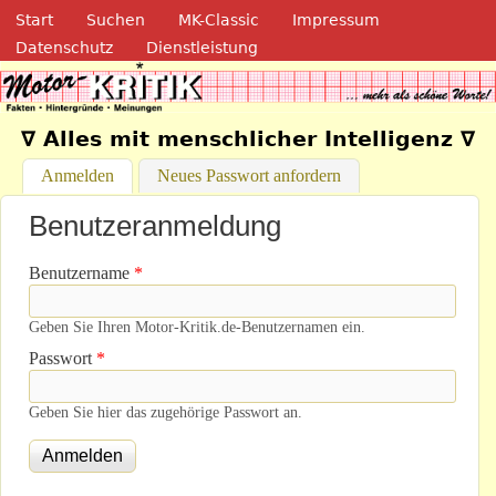
Navigation
Direkt zum Inhalt
Start
Suchen
MK-Classic
Impressum
Datenschutz
Dienstleistung
Motor-Kritik.de
∇ Alles mit menschlicher Intelligenz ∇
Anmelden
(aktiver Reiter)
Neues Passwort anfordern
Benutzeranmeldung
Benutzername
*
Geben Sie Ihren Motor-Kritik.de-Benutzernamen ein.
Passwort
*
Geben Sie hier das zugehörige Passwort an.