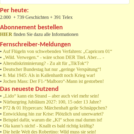
Per heute:
2.000 + 739 Geschichten + 391 Telex
Abonnement bestellen
HIER
finden Sie dazu alle Informationen
Fernschreiber-Meldungen
•
Auf Flügeln von schwebenden Verfahren: „Capricorn 01“
•
„Wild. Verwegen.“ - wäre schon DER Titel. Aber… -
•
Altersdiskriminierung? - Zu alt für „TikTok“?
•
Deutscher Bundestag hat nur „geringe Verspätung“!
•
8. Mai 1945: Als in Kallenhardt noch Krieg war!
•
Jochen Mass: Der F1-“Malboro“-Mann ist gestorben!
Das neueste Dutzend
•
„Lido“ kann ein Strand – aber auch viel mehr sein!
•
Nürburgring Jubiläum 2027: 100, 15 oder 13 Jahre?
•
P72 & 01 Hypercars: Märchenhaft geile Schnäppchen?
•
Entwicklung hin zur Krise: Plötzlich und unerwartet?
•
Beispiel dafür, warum die „KI“ schon mal dumm ist!
•
Ola kann’s nicht! - Knallt es bald richtig kräftig?
•
Die heile Welt des Robertino: Wild muss sie sein!