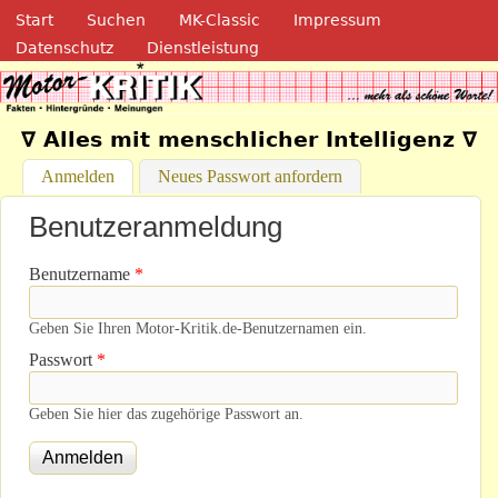
Navigation
Direkt zum Inhalt
Start
Suchen
MK-Classic
Impressum
Datenschutz
Dienstleistung
Motor-Kritik.de
∇ Alles mit menschlicher Intelligenz ∇
Anmelden
(aktiver Reiter)
Neues Passwort anfordern
Benutzeranmeldung
Benutzername
*
Geben Sie Ihren Motor-Kritik.de-Benutzernamen ein.
Passwort
*
Geben Sie hier das zugehörige Passwort an.