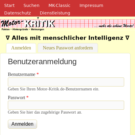
Navigation
Direkt zum Inhalt
Start
Suchen
MK-Classic
Impressum
Datenschutz
Dienstleistung
Motor-Kritik.de
∇ Alles mit menschlicher Intelligenz ∇
Anmelden
(aktiver Reiter)
Neues Passwort anfordern
Benutzeranmeldung
Benutzername
*
Geben Sie Ihren Motor-Kritik.de-Benutzernamen ein.
Passwort
*
Geben Sie hier das zugehörige Passwort an.