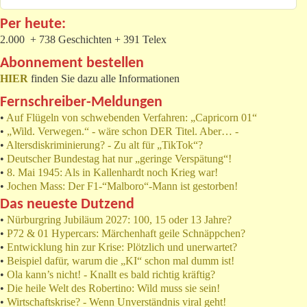
Per heute:
2.000 + 738 Geschichten + 391 Telex
Abonnement bestellen
HIER
finden Sie dazu alle Informationen
Fernschreiber-Meldungen
•
Auf Flügeln von schwebenden Verfahren: „Capricorn 01“
•
„Wild. Verwegen.“ - wäre schon DER Titel. Aber… -
•
Altersdiskriminierung? - Zu alt für „TikTok“?
•
Deutscher Bundestag hat nur „geringe Verspätung“!
•
8. Mai 1945: Als in Kallenhardt noch Krieg war!
•
Jochen Mass: Der F1-“Malboro“-Mann ist gestorben!
Das neueste Dutzend
•
Nürburgring Jubiläum 2027: 100, 15 oder 13 Jahre?
•
P72 & 01 Hypercars: Märchenhaft geile Schnäppchen?
•
Entwicklung hin zur Krise: Plötzlich und unerwartet?
•
Beispiel dafür, warum die „KI“ schon mal dumm ist!
•
Ola kann’s nicht! - Knallt es bald richtig kräftig?
•
Die heile Welt des Robertino: Wild muss sie sein!
•
Wirtschaftskrise? - Wenn Unverständnis viral geht!