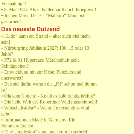
Verspätung“!
•
8. Mai 1945: Als in Kallenhardt noch Krieg war!
•
Jochen Mass: Der F1-“Malboro“-Mann ist
gestorben!
Das neueste Dutzend
•
„Lido“ kann ein Strand – aber auch viel mehr
sein!
•
Nürburgring Jubiläum 2027: 100, 15 oder 13
Jahre?
•
P72 & 01 Hypercars: Märchenhaft geile
Schnäppchen?
•
Entwicklung hin zur Krise: Plötzlich und
unerwartet?
•
Beispiel dafür, warum die „KI“ schon mal dumm
ist!
•
Ola kann’s nicht! - Knallt es bald richtig kräftig?
•
Die heile Welt des Robertino: Wild muss sie sein!
•
Wirtschaftskrise? - Wenn Unverständnis viral
geht!
•
Informationen Made in Germany: Ein
Sommermärchen!
•
Eine „Implosion“ kann auch zum Leserbrief