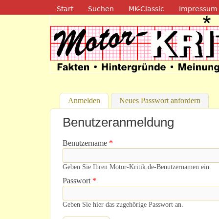
Navigation
Start
Suchen
MK-Classic
Impressum
Motor-Kritik.d
Anmelden
(aktiver Reiter)
Neues Passwort anfordern
Benutzeranmeldung
Benutzername
*
Geben Sie Ihren Motor-Kritik.de-Benutzernamen ein.
Passwort
*
Geben Sie hier das zugehörige Passwort an.