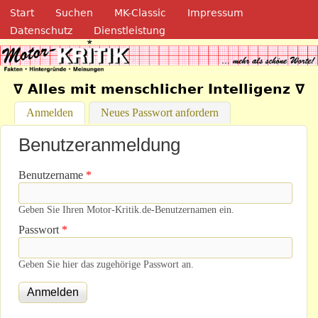
Navigation
Direkt zum Inhalt
Start
Suchen
MK-Classic
Impressum
Datenschutz
Dienstleistung
Motor-Kritik.de
∇ Alles mit menschlicher Intelligenz ∇
Anmelden
(aktiver Reiter)
Neues Passwort anfordern
Benutzeranmeldung
Benutzername
*
Geben Sie Ihren Motor-Kritik.de-Benutzernamen ein.
Passwort
*
Geben Sie hier das zugehörige Passwort an.