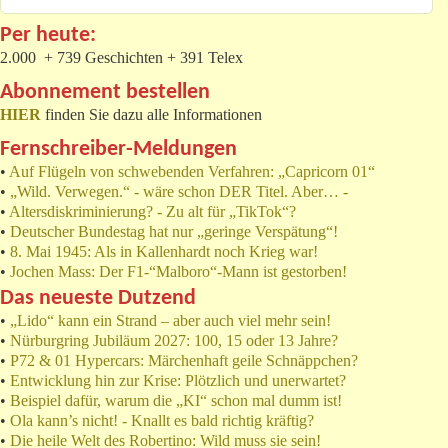
Per heute:
2.000 + 739 Geschichten + 391 Telex
Abonnement bestellen
HIER
finden Sie dazu alle Informationen
Fernschreiber-Meldungen
•
Auf Flügeln von schwebenden Verfahren: „Capricorn 01“
•
„Wild. Verwegen.“ - wäre schon DER Titel. Aber… -
•
Altersdiskriminierung? - Zu alt für „TikTok“?
•
Deutscher Bundestag hat nur „geringe Verspätung“!
•
8. Mai 1945: Als in Kallenhardt noch Krieg war!
•
Jochen Mass: Der F1-“Malboro“-Mann ist gestorben!
Das neueste Dutzend
•
„Lido“ kann ein Strand – aber auch viel mehr sein!
•
Nürburgring Jubiläum 2027: 100, 15 oder 13 Jahre?
•
P72 & 01 Hypercars: Märchenhaft geile Schnäppchen?
•
Entwicklung hin zur Krise: Plötzlich und unerwartet?
•
Beispiel dafür, warum die „KI“ schon mal dumm ist!
•
Ola kann’s nicht! - Knallt es bald richtig kräftig?
•
Die heile Welt des Robertino: Wild muss sie sein!