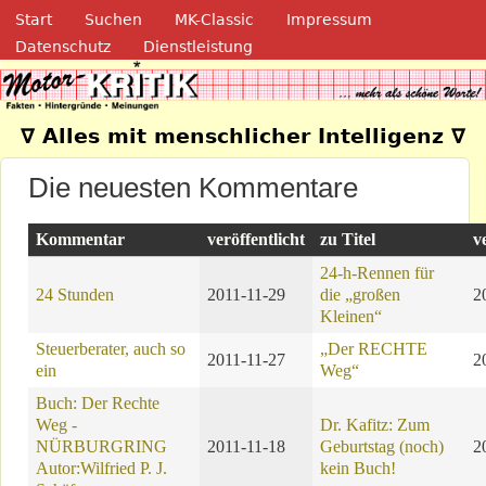
Navigation
Direkt zum Inhalt
Start
Suchen
MK-Classic
Impressum
Datenschutz
Dienstleistung
Motor-Kritik.de
∇ Alles mit menschlicher Intelligenz ∇
Die neuesten Kommentare
Kommentar
veröffentlicht
zu Titel
v
24-h-Rennen für
24 Stunden
2011-11-29
die „großen
2
Kleinen“
Steuerberater, auch so
„Der RECHTE
2011-11-27
2
ein
Weg“
Buch: Der Rechte
Weg -
Dr. Kafitz: Zum
NÜRBURGRING
2011-11-18
Geburtstag (noch)
2
Autor:Wilfried P. J.
kein Buch!