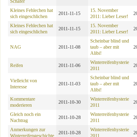
Schäfer
Kleines Fehlechen hat
15. November
2011-11-15
2
sich eingeschlichen
2011: Lieber Leser!
Kleines Fehlechen hat
15. November
2011-11-15
2
sich eingeschlichen
2011: Lieber Leser!
Scheinbar blind und
NAG
2011-11-08
taub – aber mit
2
Alibi!
Winterreifenhysterie
Reifen
2011-11-06
2
2011
Scheinbar blind und
Vielleicht von
2011-11-03
taub – aber mit
2
Interesse
Alibi!
Kommentare
Winterreifenhysterie
2011-10-30
2
moderieren
2011
Gleich noch ein
Winterreifenhysterie
2011-10-28
2
Nachtrag
2011
Anmerkungen zur
Winterreifenhysterie
2011-10-28
2
Winterreifengeschichte
2011