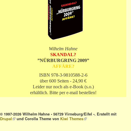
Wilhelm Hahne
SKANDAL?
”NÜRBURGRING 2009”
AFFÄRE?
ISBN 978-3-9810588-2-6
über 600 Seiten - 24,90 €
Leider nur noch als e-Book (s.o.)
erhältlich. Bitte per e-mail bestellen!
© 1997-2026 Wilhelm Hahne • 56729 Virneburg/Eifel •. Erstellt mit
Drupal
(link is external)
und Corolla Theme von
Kiwi Themes
(link is external)