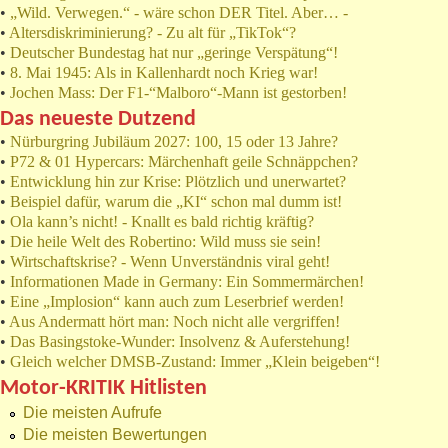
•
„Wild. Verwegen.“ - wäre schon DER Titel. Aber… -
•
Altersdiskriminierung? - Zu alt für „TikTok“?
•
Deutscher Bundestag hat nur „geringe Verspätung“!
•
8. Mai 1945: Als in Kallenhardt noch Krieg war!
•
Jochen Mass: Der F1-“Malboro“-Mann ist gestorben!
Das neueste Dutzend
•
Nürburgring Jubiläum 2027: 100, 15 oder 13 Jahre?
•
P72 & 01 Hypercars: Märchenhaft geile Schnäppchen?
•
Entwicklung hin zur Krise: Plötzlich und unerwartet?
•
Beispiel dafür, warum die „KI“ schon mal dumm ist!
•
Ola kann’s nicht! - Knallt es bald richtig kräftig?
•
Die heile Welt des Robertino: Wild muss sie sein!
•
Wirtschaftskrise? - Wenn Unverständnis viral geht!
•
Informationen Made in Germany: Ein Sommermärchen!
•
Eine „Implosion“ kann auch zum Leserbrief werden!
•
Aus Andermatt hört man: Noch nicht alle vergriffen!
•
Das Basingstoke-Wunder: Insolvenz & Auferstehung!
•
Gleich welcher DMSB-Zustand: Immer „Klein beigeben“!
Motor-KRITIK Hitlisten
Die meisten Aufrufe
Die meisten Bewertungen