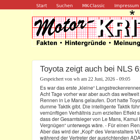
Navigation
Start
Suchen
MK-Classic
Impressum
Motor-Kritik.d
Toyota zeigt auch bei NLS 6:
Gespeichert von
wh
am
22 Juni, 2026 - 09:05
Es war das erste „kleine“ Langstreckenrenn
Acht Tage vorher war aber auch das weltwei
Rennen in Le Mans gelaufen. Dort hatte Toyot
dumme Taktik gibt. Die intelligente Taktik fü
vernünftigen Verhältnis zum erzielten Effekt 
dass der Gesamtsieger von Le Mans, Kamui K
Vergnügen“ unterwegs wäre. - Für einen Renn
Aber das wird der „Kopf“ des Veranstalters 
während der Vertreter der ausrichtenden ADA