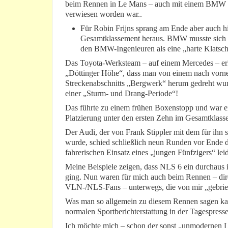
beim Rennen in Le Mans – auch mit einem BMW u
verwiesen worden war..
Für Robin Frijns sprang am Ende aber auch hi
Gesamtklassement heraus. BMW musste sich 
den BMW-Ingenieuren als eine „harte Klats
Das Toyota-Werksteam – auf einem Mercedes – erl
„Döttinger Höhe“, dass man von einem nach vor
Streckenabschnitts „Bergwerk“ herum gedreht wur
einer „Sturm- und Drang-Periode“!
Das führte zu einem frühen Boxenstopp und war ei
Platzierung unter den ersten Zehn im Gesamtklass
Der Audi, der von Frank Stippler mit dem für ihn s
wurde, schied schließlich neun Runden vor Ende
fahrerischen Einsatz eines „jungen Fünfzigers“ leid
Meine Beispiele zeigen, dass NLS 6 ein durchaus 
ging. Nun waren für mich auch beim Rennen – dire
VLN-/NLS-Fans – unterwegs, die von mir „gebrieft“
Was man so allgemein zu diesem Rennen sagen kan
normalen Sportberichterstattung in der Tagespress
Ich möchte mich – schon der sonst „unmodernen L