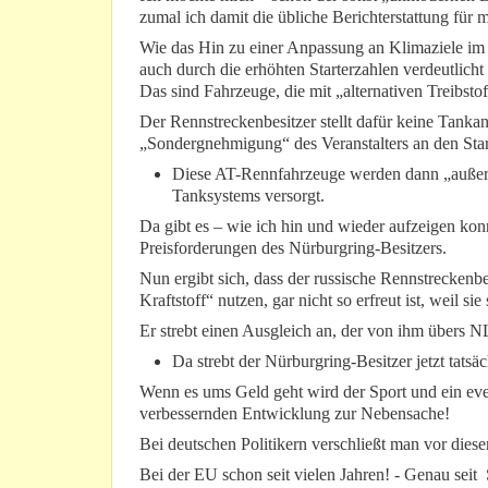
zumal ich damit die übliche Berichterstattung fü
Wie das Hin zu einer Anpassung an Klimaziele im 
auch durch die erhöhten Starterzahlen verdeutlich
Das sind Fahrzeuge, die mit „alternativen Treibsto
Der Rennstreckenbesitzer stellt dafür keine Tanka
„Sondergnehmigung“ des Veranstalters an den Star
Diese AT-Rennfahrzeuge werden dann „außerh
Tanksystems versorgt.
Da gibt es – wie ich hin und wieder aufzeigen ko
Preisforderungen des Nürburgring-Besitzers.
Nun ergibt sich, dass der russische Rennstreckenb
Kraftstoff“ nutzen, gar nicht so erfreut ist, weil s
Er strebt einen Ausgleich an, der von ihm übers N
Da strebt der Nürburgring-Besitzer jetzt tat
Wenn es ums Geld geht wird der Sport und ein even
verbessernden Entwicklung zur Nebensache!
Bei deutschen Politikern verschließt man vor die
Bei der EU schon seit vielen Jahren! - Genau se