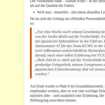
Der Veranstalter hatte – warum wohl? - in der Inf
als auf die Qualität der Fahrer.
Weil man - immerhin - mit einem aktuellen Le 
Da las sich der Anfang zur offiziellen Pressemit
so:
„Nur eine Woche nach seinem Gesamtsieg be
von der Sarthe direkt auf die Nordschleife. G
der japanische Spitzenfahrer in der Eifel an
Startnummer 47 für das Team KCMG in der K
zwei vollkommen unterschiedliche Herausford
darauf, nach einer tollen Erfahrung bei NLS
„Mein Ziel ist es, mich auf der Nordschleife 
großartige Gelegenheit, meinen Lernprozess a
japanischen Fahrerbesatzung sind wir zuversi
werden.“
Am Ende wurde es Platz 9 im Gesamtklassement. Da
empfunden werden, aber es war eine wichtige Erfa
nächsten Jahr – und zusätzlich eine Erfahrung, di
Nürburgring auswirken könnte.