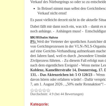
Verkauf des Nürburgrings so oder so zu entscheide
In Brüssel nimmt man selbst den Gerichtsbes
Verkauf nicht ernst!
Es passt vielleicht derzeit nicht in die aktuelle Situ
Dabei fällt mir dann noch ein, was ich – damit es 
noch anhänge. - Anhängen muss! - Entschuldigu
MK/Wilhelm Hahne
PS:
Weil der Vertreter der sportlichen Ausrichter
von Gerichtsprozessen in der VLN-/NLS-Organisati
auf eine Gerichts-Verhandlung aufmerksam mache
drei Jahren fand, weil es durch „besondere Umst
Zivilprozess führten. - Zu diesem Fall erfolgt nun
nach dem eigentlichen Ereignis! - Wenn meine Lese
Koblenz, Kameliterstraße 14, Donnerstag, 17. 
131. - Das Aktenzeichen ist: 5 O 120/23
– Wenn e
davon hören oder erfahren würde! - Dafür verspr
7, am 1. August 2026 , „50% mehr Rennaktion“! 
Durchschnitt:
4.9
(bei
44
Bewertungen)
Kategorie: