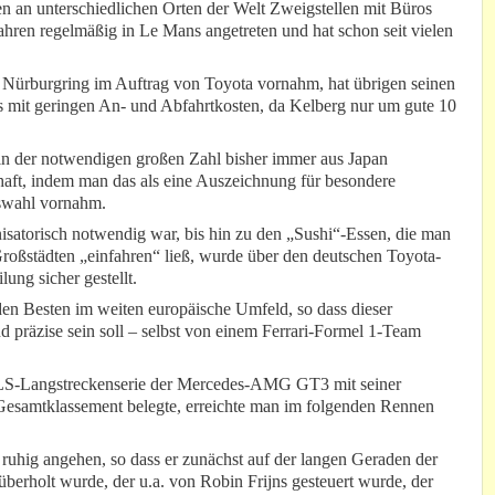
n an unterschiedlichen Orten der Welt Zweigstellen mit Büros
ahren regelmäßig in Le Mans angetreten und hat schon seit vielen
ürburgring im Auftrag von Toyota vornahm, hat übrigen seinen
aus mit geringen An- und Abfahrtkosten, da Kelberg nur um gute 10
 in der notwendigen großen Zahl bisher immer aus Japan
haft, indem man das als eine Auszeichnung für besondere
uswahl vornahm.
isatorisch notwendig war, bis hin zu den „Sushi“-Essen, die man
Großstädten „einfahren“ ließ, wurde über den deutschen Toyota-
ung sicher gestellt.
den Besten im weiten europäische Umfeld, so dass dieser
 präzise sein soll – selbst von einem Ferrari-Formel 1-Team
NLS-Langstreckenserie der Mercedes-AMG GT3 mit seiner
Gesamtklassement belegte, erreichte man im folgenden Rennen
ruhig angehen, so dass er zunächst auf der langen Geraden der
olt wurde, der u.a. von Robin Frijns gesteuert wurde, der