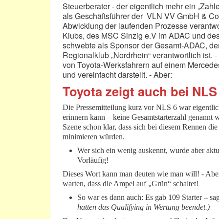
Steuerberater - der eigentlich mehr ein „Zahl
als Geschäftsführer der VLN VV GmbH & Co.
Abwicklung der laufenden Prozesse verantwort
Klubs, des MSC Sinzig e.V im ADAC und des
schwebte als Sponsor der Gesamt-ADAC, der 
Regionalklub „Nordrhein“ verantwortlich ist.
von Toyota-Werksfahrern auf einem Merced
und vereinfacht darstellt. - Aber:
Toyota zeigt auch bei NLS 
Die Pressemitteilung kurz vor NLS 6 war eigentlic
erinnern kann – keine Gesamtstarterzahl genannt 
Szene schon klar, dass sich bei diesem Rennen die
minimieren würden.
Wer sich ein wenig auskennt, wurde aber aktue
Vorläufig!
Dieses Wort kann man deuten wie man will! - Aber
warten, dass die Ampel auf „Grün“ schaltet!
So war es dann auch: Es gab 109 Starter – sagt
hatten das Qualifying in Wertung beendet.)