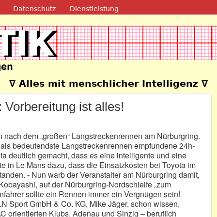
Direkt zum Inhalt
Datenschutz
Dienstleistung
e
∇ Alles mit menschlicher Intelligenz ∇
 Vorbereitung ist alles!
en nach dem „großen“ Langstreckenrennen am Nürburgring.
t als bedeutendste Langstreckenrennen empfundene 24h-
a deutlich gemacht, dass es eine intelligente und eine
hrte in Le Mans dazu, dass die Einsatzkosten bei Toyota im
standen. - Nun warb der Veranstalter am Nürburgring damit,
obayashi, auf der Nürburgring-Nordschleife „zum
fahrer sollte ein Rennen immer ein Vergnügen sein! -
VLN Sport GmbH & Co. KG, Mike Jäger, schon wissen,
C orientierten Klubs, Adenau und Sinzig – beruflich