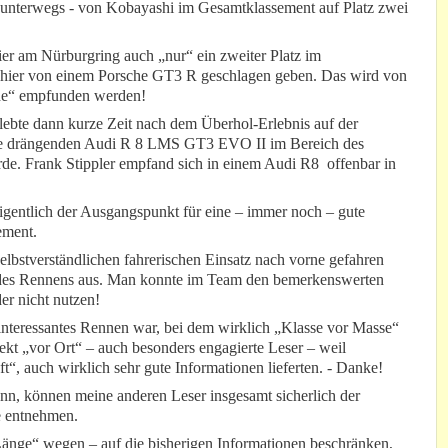
nterwegs - von Kobayashi im Gesamtklassement auf Platz zwei
er am Nürburgring auch „nur“ ein zweiter Platz im
hier von einem Porsche GT3 R geschlagen geben. Das wird von
che“ empfunden werden!
ebte dann kurze Zeit nach dem Überhol-Erlebnis auf der
ne drängenden Audi R 8 LMS GT3 EVO II im Bereich des
de. Frank Stippler empfand sich in einem Audi R8 offenbar in
gentlich der Ausgangspunkt für eine – immer noch – gute
ement.
elbstverständlichen fahrerischen Einsatz nach vorne gefahren
 des Rennens aus. Man konnte im Team den bemerkenswerten
er nicht nutzen!
interessantes Rennen war, bei dem wirklich „Klasse vor Masse“
kt „vor Ort“ – auch besonders engagierte Leser – weil
, auch wirklich sehr gute Informationen lieferten. - Danke!
n, können meine anderen Leser insgesamt sicherlich der
e entnehmen.
änge“ wegen – auf die bisherigen Informationen beschränken,