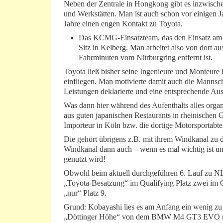
Neben der Zentrale in Hongkong gibt es inzwische
und Werkstätten. Man ist auch schon vor einigen J
Jahre einen engen Kontakt zu Toyota.
Das KCMG-Einsatzteam, das den Einsatz am N
Sitz in Kelberg. Man arbeitet also von dort 
Fahrminuten vom Nürburgring entfernt ist.
Toyota ließ bisher seine Ingenieure und Monteure
einfliegen. Man motivierte damit auch die Mannsc
Leistungen deklarierte und eine entsprechende A
Was dann hier während des Aufenthalts alles organ
aus guten japanischen Restaurants in rheinischen 
Importeur in Köln bzw. die dortige Motorsportabteil
Die gehört übrigens z.B. mit ihrem Windkanal zu 
Windkanal dann auch – wenn es mal wichtig ist und
genutzt wird!
Obwohl beim aktuell durchgeführen 6. Lauf zu 
„Toyota-Besatzung“ im Qualifying Platz zwei im 
„nur“ Platz 9.
Grund: Kobayashi lies es am Anfang ein wenig zu 
„Döttinger Höhe“ von dem BMW M4 GT3 EVO überh