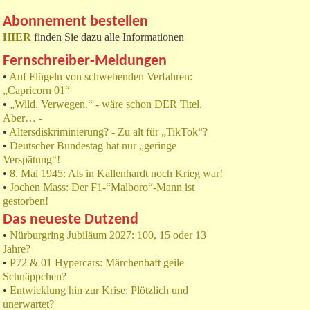
Abonnement bestellen
HIER
finden Sie dazu alle Informationen
Fernschreiber-Meldungen
•
Auf Flügeln von schwebenden Verfahren:
„Capricorn 01“
•
„Wild. Verwegen.“ - wäre schon DER Titel.
Aber… -
•
Altersdiskriminierung? - Zu alt für „TikTok“?
•
Deutscher Bundestag hat nur „geringe
Verspätung“!
•
8. Mai 1945: Als in Kallenhardt noch Krieg war!
•
Jochen Mass: Der F1-“Malboro“-Mann ist
gestorben!
Das neueste Dutzend
•
Nürburgring Jubiläum 2027: 100, 15 oder 13
Jahre?
•
P72 & 01 Hypercars: Märchenhaft geile
Schnäppchen?
•
Entwicklung hin zur Krise: Plötzlich und
unerwartet?