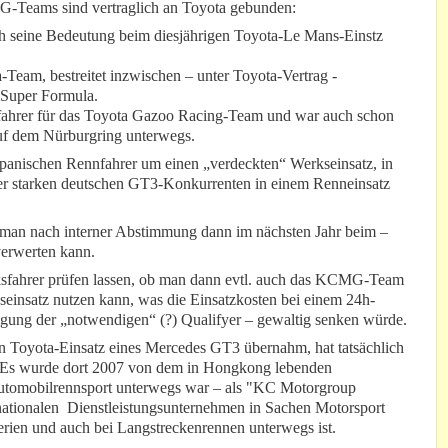
-Teams sind vertraglich an Toyota gebunden:
ch seine Bedeutung beim diesjährigen Toyota-Le Mans-Einstz
eam, bestreitet inzwischen – unter Toyota-Vertrag -
 Super Formula.
sfahrer für das Toyota Gazoo Racing-Team und war auch schon
f dem Nürburgring unterwegs.
 japanischen Rennfahrer um einen „verdeckten“ Werkseinsatz, in
er starken deutschen GT3-Konkurrenten in einem Renneinsatz
 man nach interner Abstimmung dann im nächsten Jahr beim –
verwerten kann.
rksfahrer prüfen lassen, ob man dann evtl. auch das KCMG-Team
seinsatz nutzen kann, was die Einsatzkosten bei einem 24h-
gung der „notwendigen“ (?) Qualifyer – gewaltig senken würde.
Toyota-Einsatz eines Mercedes GT3 übernahm, hat tatsächlich
. Es wurde dort 2007 von dem in Hongkong lebenden
Automobilrennsport unterwegs war – als "KC Motorgroup
rnationalen Dienstleistungsunternehmen in Sachen Motorsport
rien und auch bei Langstreckenrennen unterwegs ist.