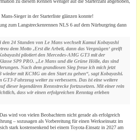
ormation zu diesem Rennen weniger auf die Starterzahl abgehoben,
Mans-Sieger in der Starterliste glänzen konnte!
teilung zum Langstreckenrennen NLS 6 auf dem Nürburgring dann
i den 24 Stunden von Le Mans wechselt Kamui Kobayashi
etreu dem Motto ‚Erst die Arbeit, dann das Vergnügen‘ greift
. Kobayashi pilotiert den Mercedes-AMG GT3 mit der
lasse SP9 PRO. „Le Mans und die Grüne Hölle, das sind
erungen. Nach dem grandiosen Sieg freue ich mich jetzt
3 wieder mit KCMG an den Start zu gehen“, sagt Kobayashi.
im GT3-Fahrzeug weiter zu verbessern. Das ist eine weitere
uf dieser legendären Rennstrecke fortzusetzen. Mit einer rein
chtlich, dass wir einen erfolgreichen Renntag erleben
s wird von vielen Beobachtern nicht gerade als erfolgreich
hrung – sozusagen als Vorbereitung für einen Werkseinsatz im
e sich stark kostensenkend bei einem Toyota-Einsatz in 2027 am