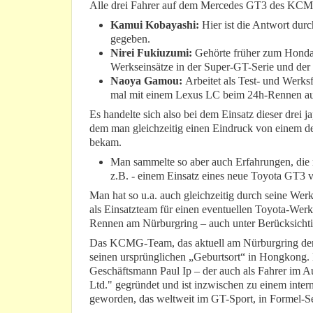
Alle drei Fahrer auf dem Mercedes GT3 des KCMG
Kamui Kobayashi:
Hier ist die Antwort dur
gegeben.
Nirei Fukiuzumi:
Gehörte früher zum Honda-T
Werkseinsätze in der Super-GT-Serie und der
Naoya Gamou:
Arbeitet als Test- und Werk
mal mit einem Lexus LC beim 24h-Rennen au
Es handelte sich also bei dem Einsatz dieser drei
dem man gleichzeitig einen Eindruck von einem d
bekam.
Man sammelte so aber auch Erfahrungen, die
z.B. - einem Einsatz eines neue Toyota GT3 
Man hat so u.a. auch gleichzeitig durch seine We
als Einsatzteam für einen eventuellen Toyota-Werk
Rennen am Nürburgring – auch unter Berücksichti
Das KCMG-Team, das aktuell am Nürburgring den 
seinen ursprünglichen „Geburtsort“ in Hongkong
Geschäftsmann Paul Ip – der auch als Fahrer im 
Ltd." gegründet und ist inzwischen zu einem inte
geworden, das weltweit im GT-Sport, in Formel-Se