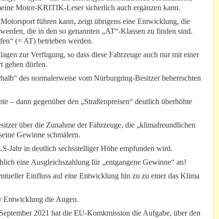
r meine Motor-KRITIK-Leser sicherlich auch ergänzen kann.
Motorsport führen kann, zeigt übrigens eine Entwicklung, die
t werden, die in den so genannten „AT“-Klassen zu finden sind.
ffen“ (= AT) betrieben werden.
nlagen zur Verfügung, so dass diese Fahrzeuge auch nur mit einer
t gehen dürfen.
alb“ des normalerweise vom Nürburgring-Besitzer beherrschten
nnte – dann gegenüber den „Straßenpreisen“ deutlich überhöhte
esitzer über die Zunahme der Fahrzeuge, die „klimafreundlichen
ie seine Gewinne schmälern.
LS-Jahr in deutlich sechsstelliger Höhe empfunden wird.
sächlich eine Ausgleichszahlung für „entgangene Gewinne“ an!
tueller Einfluss auf eine Entwicklung hin zu zu einer das Klima
ser Entwicklung die Augen.
it September 2021 hat die EU-Komkmission die Aufgabe, über den