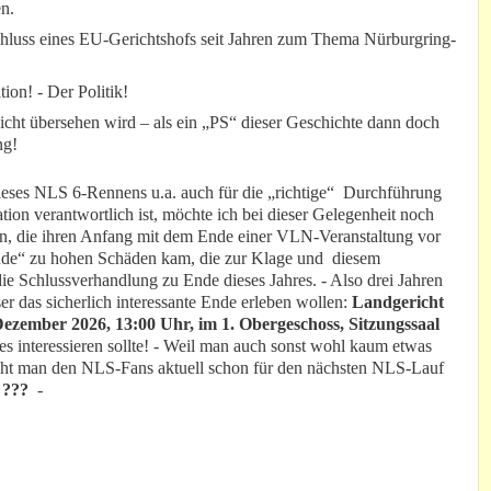
n.
chluss eines EU-Gerichtshofs seit Jahren zum Thema Nürburgring-
ation! - Der Politik!
nicht übersehen wird – als ein „PS“ dieser Geschichte dann doch
ng!
 dieses NLS 6-Rennens u.a. auch für die „richtige“ Durchführung
on verantwortlich ist, möchte ich bei dieser Gelegenheit noch
n, die ihren Anfang mit dem Ende einer VLN-Veranstaltung vor
ände“ zu hohen Schäden kam, die zur Klage und diesem
 die Schlussverhandlung zu Ende dieses Jahres. - Also drei Jahren
r das sicherlich interessante Ende erleben wollen:
Landgericht
Dezember 2026, 13:00 Uhr, im 1. Obergeschoss, Sitzungssaal
s interessieren sollte! - Weil man auch sonst wohl kaum etwas
icht man den NLS-Fans aktuell schon für den nächsten NLS-Lauf
-
???
-