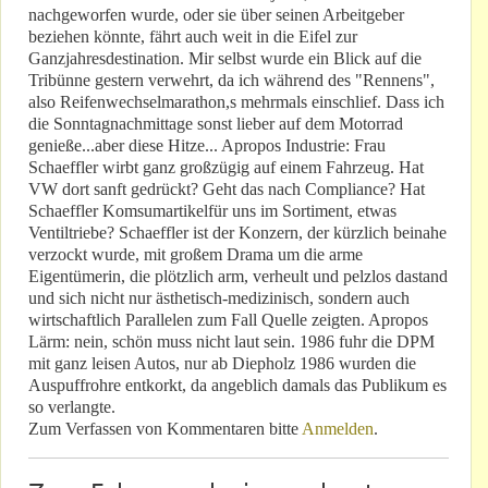
nachgeworfen wurde, oder sie über seinen Arbeitgeber
beziehen könnte, fährt auch weit in die Eifel zur
Ganzjahresdestination. Mir selbst wurde ein Blick auf die
Tribünne gestern verwehrt, da ich während des "Rennens",
also Reifenwechselmarathon,s mehrmals einschlief. Dass ich
die Sonntagnachmittage sonst lieber auf dem Motorrad
genieße...aber diese Hitze... Apropos Industrie: Frau
Schaeffler wirbt ganz großzügig auf einem Fahrzeug. Hat
VW dort sanft gedrückt? Geht das nach Compliance? Hat
Schaeffler Komsumartikelfür uns im Sortiment, etwas
Ventiltriebe? Schaeffler ist der Konzern, der kürzlich beinahe
verzockt wurde, mit großem Drama um die arme
Eigentümerin, die plötzlich arm, verheult und pelzlos dastand
und sich nicht nur ästhetisch-medizinisch, sondern auch
wirtschaftlich Parallelen zum Fall Quelle zeigten. Apropos
Lärm: nein, schön muss nicht laut sein. 1986 fuhr die DPM
mit ganz leisen Autos, nur ab Diepholz 1986 wurden die
Auspuffrohre entkorkt, da angeblich damals das Publikum es
so verlangte.
Zum Verfassen von Kommentaren bitte
Anmelden
.