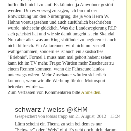
hoffentlich nicht zu laut! Es könnten ja Anwohner gestört
werden. Um es vorweg zu sagen, ich bin mit der
Entwicklung um den Nürburgring, die ja von Herrn W.
Hahne vorausgesehen und auch ausführlich beschrieben
wurde, nicht sehr glücklich. Was die Landesregierung RLP
sich geleistet hat und wie sie damit umgeht ist ein Skandal.
Nun aber alles was am Ring stattfindet zu negieren ist auch
nicht hilfreich. Ein Autorennen wird nicht nur visuell
wahrgenommen, sondern es ist auch ein akustisches
"Erlebnis". Formel 1 muss man mal gehört haben; sehen
kann ich im TV mehr. Frage: Würden mehr Zuschauer zu
einem Rennen kommen, wenn die Fahrzeuge lautlos
unterwegs wären. Mehr Zuschauer würden sicherlich
kommen, wenn wir alle Werbung für den Motorsport
betreiben würden....
Zum Verfassen von Kommentaren bitte
Anmelden
.
schwarz / weiss @KHM
Gespeichert von
tobias trapp
am
21 August, 2012 - 13:24
Lärm scheint ein Thema zu sein bei dem es nur
"Schwarz" oder "Weis" gibt. Es geht doch nicht darum