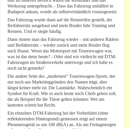
und im hinteren Bereich waren die Rennräder und das
Werkzeug untergebracht. - Dass das Fahrzeug unfallfrei in
Budapest ankam, wurde als selbstverständlich vorausgesetzt.
Das Fahrzeug wurde dann auf die Rennreifen gestellt, der
Beifahrersitz ausgebaut und mein Bruder fuhr Training und
Rennen. Und er siegte häufig.
Dann rüstete man das Fahrzeug wieder – mit anderen Rädern
und Beifahrersitz – wieder zurück und mein Bruder flog
nach Hause. Wenn das Motorsport mit Tourenwagen war,
was ist das denn heute? - Oder sind wir vielleicht mit DTM-
Fahrzeugen im Straßenverkehr unterwegs und ich habe es
noch nicht gemerkt?
Die andere Seite des „modernen“ Tourenwagen-Sports, der
nur noch aus Marketinggründen den Namen trägt, aber
längst keiner mehr ist: Die Lautstärke. Wahrscheinlich ein
Symbol für Kraft. Wie es auch heute noch Chefs geben soll,
die als Beispiel für die These gelten könnten: Wer am
lautesten schreit hat Recht.
Ein einzelnes DTM-Fahrzeug bei der Vorbeifahrt (ohne
reflektierenden Hintergrund) gemessen zeigt auf einem
Phonmessgerät so um 100 dB(A) an. Als am Freitagmorgen