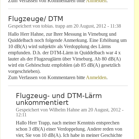
Zum Verfassen von Kommentaren bitte
Anmelden
.
Flugzeuge/ DTM
Gespeichert von
tobias. trapp
am
20 August, 2012 - 11:38
Hallo Herr Hahne, zur Ihrer Messung in Virneburg und
Quiddelbach noch folgende Anmerkung. Eine Erhöhung um
10 dB(A) wird subjektiv als Verdopplung des Lärms
empfunden. D.h. der DTM-Lärm in Quiddelbach war 4 x
lauter als der Flugzeuglärm über Virneburg. Ab 80 dB(A)
wird ein Gehörschutz empfohlen (ab 85 dB(A) gesetzlich
vorgeschrieben).
Zum Verfassen von Kommentaren bitte
Anmelden
.
Flugzeug- und DTM-Lärm
unkommentiert
Gespeichert von
Wilhelm Hahne
am
20 August, 2012 -
12:11
Hallo Herr Trapp, nach meiner Kenntnis entsprechen
schon 3 dB(A) einer Verdoppelung. Andere reden von
vier, Sie von 10 dB(A). Ich habe in meiner Geschichte