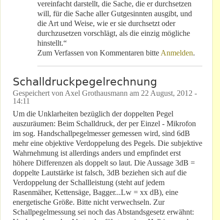
vereinfacht darstellt, die Sache, die er durchsetzen
will, für die Sache aller Gutgesinnten ausgibt, und
die Art und Weise, wie er sie durchsetzt oder
durchzusetzen vorschlägt, als die einzig mögliche
hinstellt.“
Zum Verfassen von Kommentaren bitte
Anmelden
.
Schalldruckpegelrechnung
Gespeichert von
Axel Grothausmann
am
22 August, 2012 -
14:11
Um die Unklarheiten bezüglich der doppelten Pegel
auszuräumen: Beim Schalldruck, der per Einzel - Mikrofon
im sog. Handschallpegelmesser gemessen wird, sind 6dB
mehr eine objektive Verdoppelung des Pegels. Die subjektive
Wahrnehmung ist allerdings anders und empfindet erst
höhere Differenzen als doppelt so laut. Die Aussage 3dB =
doppelte Lautstärke ist falsch, 3dB beziehen sich auf die
Verdoppelung der Schallleistung (steht auf jedem
Rasenmäher, Kettensäge, Bagger...Lw = xx dB), eine
energetische Größe. Bitte nicht verwechseln. Zur
Schallpegelmessung sei noch das Abstandsgesetz erwähnt: