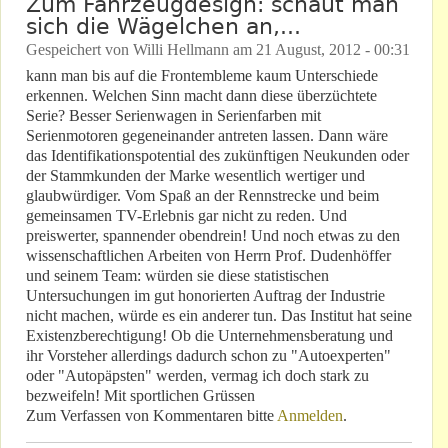
Zum Fahrzeugdesign: schaut man
sich die Wägelchen an,...
Gespeichert von
Willi Hellmann
am
21 August, 2012 - 00:31
kann man bis auf die Frontembleme kaum Unterschiede
erkennen. Welchen Sinn macht dann diese überzüchtete
Serie? Besser Serienwagen in Serienfarben mit
Serienmotoren gegeneinander antreten lassen. Dann wäre
das Identifikationspotential des zukünftigen Neukunden oder
der Stammkunden der Marke wesentlich wertiger und
glaubwürdiger. Vom Spaß an der Rennstrecke und beim
gemeinsamen TV-Erlebnis gar nicht zu reden. Und
preiswerter, spannender obendrein! Und noch etwas zu den
wissenschaftlichen Arbeiten von Herrn Prof. Dudenhöffer
und seinem Team: würden sie diese statistischen
Untersuchungen im gut honorierten Auftrag der Industrie
nicht machen, würde es ein anderer tun. Das Institut hat seine
Existenzberechtigung! Ob die Unternehmensberatung und
ihr Vorsteher allerdings dadurch schon zu "Autoexperten"
oder "Autopäpsten" werden, vermag ich doch stark zu
bezweifeln! Mit sportlichen Grüssen
Zum Verfassen von Kommentaren bitte
Anmelden
.