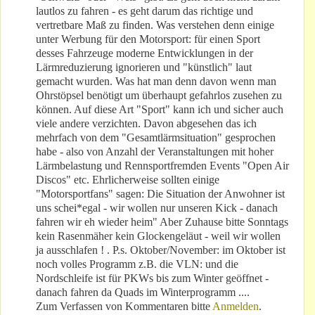
lautlos zu fahren - es geht darum das richtige und
vertretbare Maß zu finden. Was verstehen denn einige
unter Werbung für den Motorsport: für einen Sport
desses Fahrzeuge moderne Entwicklungen in der
Lärmreduzierung ignorieren und "künstlich" laut
gemacht wurden. Was hat man denn davon wenn man
Ohrstöpsel benötigt um überhaupt gefahrlos zusehen zu
können. Auf diese Art "Sport" kann ich und sicher auch
viele andere verzichten. Davon abgesehen das ich
mehrfach von dem "Gesamtlärmsituation" gesprochen
habe - also von Anzahl der Veranstaltungen mit hoher
Lärmbelastung und Rennsportfremden Events "Open Air
Discos" etc. Ehrlicherweise sollten einige
"Motorsportfans" sagen: Die Situation der Anwohner ist
uns schei*egal - wir wollen nur unseren Kick - danach
fahren wir eh wieder heim" Aber Zuhause bitte Sonntags
kein Rasenmäher kein Glockengeläut - weil wir wollen
ja ausschlafen ! . P.s. Oktober/November: im Oktober ist
noch volles Programm z.B. die VLN: und die
Nordschleife ist für PKWs bis zum Winter geöffnet -
danach fahren da Quads im Winterprogramm ....
Zum Verfassen von Kommentaren bitte
Anmelden
.