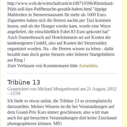
http://www.welt.de/wirtschaft/article108710596/Rheinland-
Pfalz-soll-fuer-Puffbesuche-gezahlt-haben.html "üppige
Mahlzeiten in Sternerestaurants für mehr als 1600 Euro.
Zigaretten haben sich die Herren nachts per Taxi kommen
lassen, und als der Hunger wieder kam, wurde eine Wurst
angeliefert, die einschließlich Fahrt 83 Euro gekostet hat"
Auch Damenbesuch auf Hotelzimmern sei auf Kosten der
landeseigenen GmbH, also auf Kosten der Steuerzahler,
organisiert worden. Na - die Herren wissen zu leben - dafür
bezahlt man doch gerne Steuern oder höhrere Startgebühren
am Ring !
Zum Verfassen von Kommentaren bitte
Anmelden
.
Tribüne 13
Gespeichert von
Michael Morganfreund
am
21 August, 2012
- 13:59
Ich finde es etwas unfair, die Tribüne 13 so (exemplarisch)
darzustellen. Meines Wissens ist die bei Veranstaltungen auf
dem Grand-Prix Kurs immer geschlossen, also wird man
auch bei gut besuchten Veranstaltungen dort keine Zuschauer
photographieren können. MfG