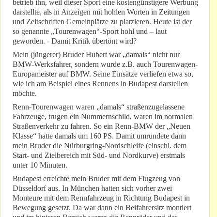
betrieb ihn, weil dieser Sport eine kostengünstigere Werbung
darstellte, als in Anzeigen mit hohlen Worten in Zeitungen
und Zeitschriften Gemeinplätze zu platzieren. Heute ist der
so genannte „Tourenwagen“-Sport hohl und – laut
geworden. - Damit Kritik übertönt wird?
Mein (jüngerer) Bruder Hubert war „damals“ nicht nur
BMW-Werksfahrer, sondern wurde z.B. auch Tourenwagen-
Europameister auf BMW. Seine Einsätze verliefen etwa so,
wie ich am Beispiel eines Rennens in Budapest darstellen
möchte.
Renn-Tourenwagen waren „damals“ straßenzugelassene
Fahrzeuge, trugen ein Nummernschild, waren im normalen
Straßenverkehr zu fahren. So ein Renn-BMW der „Neuen
Klasse“ hatte damals um 160 PS. Damit umrundete dann
mein Bruder die Nürburgring-Nordschleife (einschl. dem
Start- und Zielbereich mit Süd- und Nordkurve) erstmals
unter 10 Minuten.
Budapest erreichte mein Bruder mit dem Flugzeug von
Düsseldorf aus. In München hatten sich vorher zwei
Monteure mit dem Rennfahrzeug in Richtung Budapest in
Bewegung gesetzt. Da war dann ein Beifahrersitz montiert