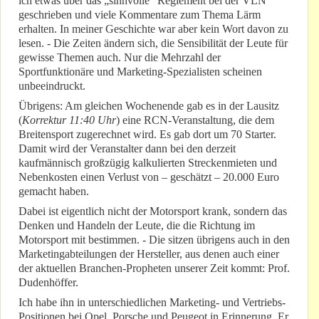
ich etwas über das „sinnvolle“ Reglement bei der VLN
geschrieben und viele Kommentare zum Thema Lärm
erhalten. In meiner Geschichte war aber kein Wort davon zu
lesen. - Die Zeiten ändern sich, die Sensibilität der Leute für
gewisse Themen auch. Nur die Mehrzahl der
Sportfunktionäre und Marketing-Spezialisten scheinen
unbeeindruckt.
Übrigens: Am gleichen Wochenende gab es in der Lausitz
(
Korrektur 11:40 Uhr
) eine RCN-Veranstaltung, die dem
Breitensport zugerechnet wird. Es gab dort um 70 Starter.
Damit wird der Veranstalter dann bei den derzeit
kaufmännisch großzügig kalkulierten Streckenmieten und
Nebenkosten einen Verlust von – geschätzt – 20.000 Euro
gemacht haben.
Dabei ist eigentlich nicht der Motorsport krank, sondern das
Denken und Handeln der Leute, die die Richtung im
Motorsport mit bestimmen. - Die sitzen übrigens auch in den
Marketingabteilungen der Hersteller, aus denen auch einer
der aktuellen Branchen-Propheten unserer Zeit kommt: Prof.
Dudenhöffer.
Ich habe ihn in unterschiedlichen Marketing- und Vertriebs-
Positionen bei Opel, Porsche und Peugeot in Erinnerung. Er