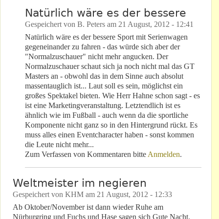
Natürlich wäre es der bessere
Gespeichert von
B. Peters
am
21 August, 2012 - 12:41
Natürlich wäre es der bessere Sport mit Serienwagen
gegeneinander zu fahren - das würde sich aber der
"Normalzuschauer" nicht mehr angucken. Der
Normalzuschauer schaut sich ja noch nicht mal das GT
Masters an - obwohl das in dem Sinne auch absolut
massentauglich ist... Laut soll es sein, möglichst ein
großes Spektakel bieten. Wie Herr Hahne schon sagt - es
ist eine Marketingveranstaltung. Letztendlich ist es
ähnlich wie im Fußball - auch wenn da die sportliche
Komponente nicht ganz so in den Hintergrund rückt. Es
muss alles einen Eventcharacter haben - sonst kommen
die Leute nicht mehr...
Zum Verfassen von Kommentaren bitte
Anmelden
.
Weltmeister im negieren
Gespeichert von
KHM
am
21 August, 2012 - 12:33
Ab Oktober/November ist dann wieder Ruhe am
Nürburgring und Fuchs und Hase sagen sich Gute Nacht,