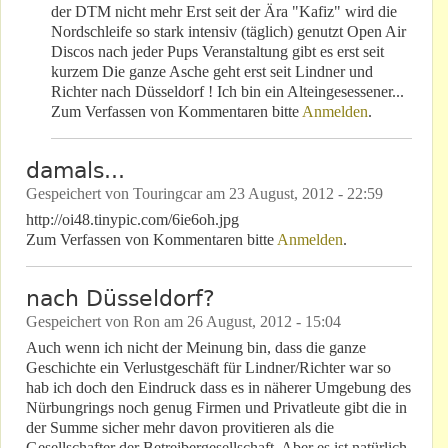
der DTM nicht mehr Erst seit der Ära "Kafiz" wird die
Nordschleife so stark intensiv (täglich) genutzt Open Air
Discos nach jeder Pups Veranstaltung gibt es erst seit
kurzem Die ganze Asche geht erst seit Lindner und
Richter nach Düsseldorf ! Ich bin ein Alteingesessener...
Zum Verfassen von Kommentaren bitte
Anmelden
.
damals...
Gespeichert von
Touringcar
am
23 August, 2012 - 22:59
http://oi48.tinypic.com/6ie6oh.jpg
Zum Verfassen von Kommentaren bitte
Anmelden
.
nach Düsseldorf?
Gespeichert von
Ron
am
26 August, 2012 - 15:04
Auch wenn ich nicht der Meinung bin, dass die ganze
Geschichte ein Verlustgeschäft für Lindner/Richter war so
hab ich doch den Eindruck dass es in näherer Umgebung des
Nürbungrings noch genug Firmen und Privatleute gibt die in
der Summe sicher mehr davon provitieren als die
Gesellschafter der Betreibergesellschaft. Aber es ist natürlich