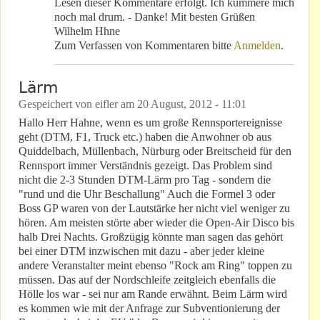
Lesen dieser Kommentare erfolgt. Ich kümmere mich
noch mal drum. - Danke! Mit besten Grüßen
Wilhelm Hhne
Zum Verfassen von Kommentaren bitte
Anmelden
.
Lärm
Gespeichert von
eifler
am
20 August, 2012 - 11:01
Hallo Herr Hahne, wenn es um große Rennsportereignisse
geht (DTM, F1, Truck etc.) haben die Anwohner ob aus
Quiddelbach, Müllenbach, Nürburg oder Breitscheid für den
Rennsport immer Verständnis gezeigt. Das Problem sind
nicht die 2-3 Stunden DTM-Lärm pro Tag - sondern die
"rund und die Uhr Beschallung" Auch die Formel 3 oder
Boss GP waren von der Lautstärke her nicht viel weniger zu
hören. Am meisten störte aber wieder die Open-Air Disco bis
halb Drei Nachts. Großzügig könnte man sagen das gehört
bei einer DTM inzwischen mit dazu - aber jeder kleine
andere Veranstalter meint ebenso "Rock am Ring" toppen zu
müssen. Das auf der Nordschleife zeitgleich ebenfalls die
Hölle los war - sei nur am Rande erwähnt. Beim Lärm wird
es kommen wie mit der Anfrage zur Subventionierung der