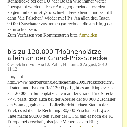
Rennstrecke bei der EU "der Bogen wird immer weiter
überspannt werden". Erste Anliegergemeinden werden
klagen und dann ist ganz schnell "Feierabend" und es trifft
dann "die Falschen" wieder mit ! P.s. An allen drei Tagen
90.000 Zuschauer zusammen (so rechnen die am Ring) das
kann schon sein.
Zum Verfassen von Kommentaren bitte
Anmelden
.
bis zu 120.000 Tribünenplätze
allein an der Grand-Prix-Strecke
Gespeichert von
Axel J. Zahn, N...
am
20 August, 2012 -
11:12
nun, laut
http://www.nuerburgring.de/fileadmin/2009/Pressebereich/1.
_Daten_und_Fakten_18112009.pdf gibt es am Ring >>> bis
zu 120.000 Tribünenplätze allein an der Grand-Prix-Strecke
<<<, passt! doch auch bei der Abreise der 90,000 Zuschauer
am Sonntag gab es laut Polizeibericht keinen Stau in der
Eifel, es ist die alte Rechnung: 30,000 Zuschauer/Tag x 3
Tage macht 90,000 den außer der DTM gab es noch die F3
Europameisterschaft, also jede Menge los am Ring