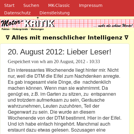
Navigation
Direkt zum Inhalt
Start
Suchen
MK-Classic
Impressum
Datenschutz
Dienstleistung
Motor-Kritik.de
∇ Alles mit menschlicher Intelligenz ∇
20. August 2012: Lieber Leser!
Gespeichert von
wh
am
20 August, 2012 - 10:33
Ein interessantes Wochenende liegt hinter mir. Nicht
nur, weil die DTM die Eifel zum Nachdenken anregte.
Es gab insgesamt viele Dinge, die nachdenklich
machen können. Wenn man sie wahrnimmt. Da
genügt es, z.B. im Garten zu sitzen, zu entspannen
und trotzdem aufmerksam zu sein, Geräusche
wahrzunehmen, Leuten zuzuhören, Teil der
Gegenwart zu sein. Die wurde an diesem
Wochenende von der DTM bestimmt. Hier in der Eifel.
Und ich habe einfach hingehört. Manchmal auch
erstaunt dazu etwas gelesen. Sozusagen eine