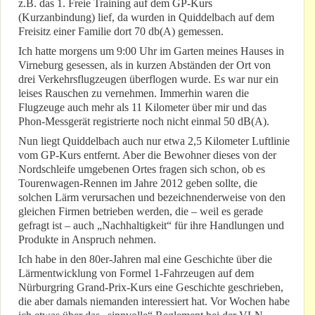
z.B. das 1. Freie Training auf dem GP-Kurs
(Kurzanbindung) lief, da wurden in Quiddelbach auf dem
Freisitz einer Familie dort 70 db(A) gemessen.
Ich hatte morgens um 9:00 Uhr im Garten meines Hauses in
Virneburg gesessen, als in kurzen Abständen der Ort von
drei Verkehrsflugzeugen überflogen wurde. Es war nur ein
leises Rauschen zu vernehmen. Immerhin waren die
Flugzeuge auch mehr als 11 Kilometer über mir und das
Phon-Messgerät registrierte noch nicht einmal 50 dB(A).
Nun liegt Quiddelbach auch nur etwa 2,5 Kilometer Luftlinie
vom GP-Kurs entfernt. Aber die Bewohner dieses von der
Nordschleife umgebenen Ortes fragen sich schon, ob es
Tourenwagen-Rennen im Jahre 2012 geben sollte, die
solchen Lärm verursachen und bezeichnenderweise von den
gleichen Firmen betrieben werden, die – weil es gerade
gefragt ist – auch „Nachhaltigkeit“ für ihre Handlungen und
Produkte in Anspruch nehmen.
Ich habe in den 80er-Jahren mal eine Geschichte über die
Lärmentwicklung von Formel 1-Fahrzeugen auf dem
Nürburgring Grand-Prix-Kurs eine Geschichte geschrieben,
die aber damals niemanden interessiert hat. Vor Wochen habe