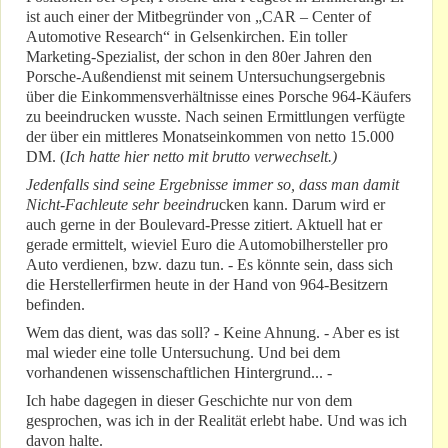
ist auch einer der Mitbegründer von „CAR – Center of
Automotive Research“ in Gelsenkirchen. Ein toller
Marketing-Spezialist, der schon in den 80er Jahren den
Porsche-Außendienst mit seinem Untersuchungsergebnis
über die Einkommensverhältnisse eines Porsche 964-Käufers
zu beeindrucken wusste. Nach seinen Ermittlungen verfügte
der über ein mittleres Monatseinkommen von netto 15.000
DM. (
Ich hatte hier netto mit brutto verwechselt.)
Jedenfalls sind seine Ergebnisse immer so, dass man damit
Nicht-Fachleute sehr
beeindru
cken kann. Darum wird er
auch gerne in der Boulevard-Presse zitiert. Aktuell hat er
gerade ermittelt, wieviel Euro die Automobilhersteller pro
Auto verdienen, bzw. dazu tun. - Es könnte sein, dass sich
die Herstellerfirmen heute in der Hand von 964-Besitzern
befinden.
Wem das dient, was das soll? - Keine Ahnung. - Aber es ist
mal wieder eine tolle Untersuchung. Und bei dem
vorhandenen wissenschaftlichen Hintergrund... -
Ich habe dagegen in dieser Geschichte nur von dem
gesprochen, was ich in der Realität erlebt habe. Und was ich
davon halte.