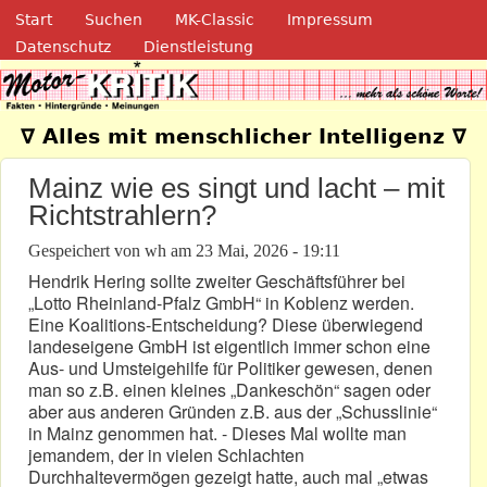
Navigation
Direkt zum Inhalt
Start
Suchen
MK-Classic
Impressum
Datenschutz
Dienstleistung
Motor-Kritik.de
∇ Alles mit menschlicher Intelligenz ∇
Mainz wie es singt und lacht – mit
Richtstrahlern?
Gespeichert von
wh
am
23 Mai, 2026 - 19:11
Hendrik Hering sollte zweiter Geschäftsführer bei
„Lotto Rheinland-Pfalz GmbH“ in Koblenz werden.
Eine Koalitions-Entscheidung? Diese überwiegend
landeseigene GmbH ist eigentlich immer schon eine
Aus- und Umsteigehilfe für Politiker gewesen, denen
man so z.B. einen kleines „Dankeschön“ sagen oder
aber aus anderen Gründen z.B. aus der „Schusslinie“
in Mainz genommen hat. - Dieses Mal wollte man
jemandem, der in vielen Schlachten
Durchhaltevermögen gezeigt hatte, auch mal „etwas