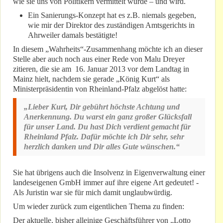
wie sie uns von Politikern vermittelt wurde – und wird.
Ein Sanierungs-Konzept hat es z.B. niemals gegeben,
wie mir der Direktor des zuständigen Amtsgerichts in
Ahrweiler damals bestätigte!
In diesem „Wahrheits“-Zusammenhang möchte ich an dieser
Stelle aber auch noch aus einer Rede von Malu Dreyer
zitieren, die sie am 16. Januar 2013 vor dem Landtag in
Mainz hielt, nachdem sie gerade „König Kurt“ als
Ministerpräsidentin von Rheinland-Pfalz abgelöst hatte:
„Lieber Kurt, Dir gebührt höchste Achtung und
Anerkennung. Du warst ein ganz großer Glücksfall
für unser Land. Du hast Dich verdient gemacht für
Rheinland Pfalz. Dafür möchte ich Dir sehr, sehr
herzlich danken und Dir alles Gute wünschen.“
Sie hat übrigens auch die Insolvenz in Eigenverwaltung einer
landeseigenen GmbH immer auf ihre eigene Art gedeutet! -
Als Juristin war sie für mich damit unglaubwürdig.
Um wieder zurück zum eigentlichen Thema zu finden:
Der aktuelle, bisher alleinige Geschäftsführer von „Lotto