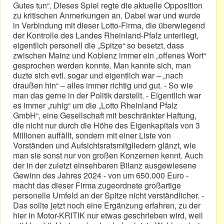
Gutes tun“. Dieses Spiel regte die aktuelle Opposition
zu kritischen Anmerkungen an. Dabei war und wurde
in Verbindung mit dieser Lotto-Firma, die überwiegend
der Kontrolle des Landes Rheinland-Pfalz unterliegt,
eigentlich personell die „Spitze“ so besetzt, dass
zwischen Mainz und Koblenz immer ein „offenes Wort“
gesprochen werden konnte. Man kannte sich, man
duzte sich evtl. sogar und eigentlich war – „nach
draußen hin“ – alles immer richtig und gut. - So wie
man das gerne in der Politik darstellt. - Eigentlich war
es immer „ruhig“ um die „Lotto Rheinland Pfalz
GmbH“, eine Gesellschaft mit beschränkter Haftung,
die nicht nur durch die Höhe des Eigenkapitals von 3
Millionen auffällt, sondern mit einer Liste von
Vorständen und Aufsichtsratsmitgliedern glänzt, wie
man sie sonst nur von großen Konzernen kennt. Auch
der in der zuletzt einsehbaren Bilanz ausgewiesene
Gewinn des Jahres 2024 - von um 650.000 Euro -
macht das dieser Firma zugeordnete großartige
personelle Umfeld an der Spitze nicht verständlicher. -
Das sollte jetzt noch eine Ergänzung erfahren, zu der
hier in Motor-KRITIK nur etwas geschrieben wird, weil