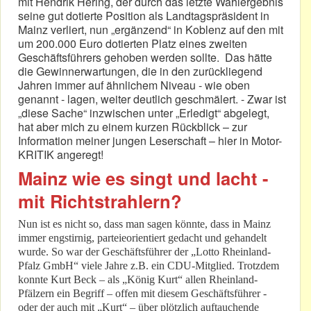
mit Hendrik Hering, der durch das letzte Wahlergebnis
seine gut dotierte Position als Landtagspräsident in
Mainz verliert, nun „ergänzend“ in Koblenz auf den mit
um 200.000 Euro dotierten Platz eines zweiten
Geschäftsführers gehoben werden sollte. Das hätte
die Gewinnerwartungen, die in den zurückliegend
Jahren immer auf ähnlichem Niveau - wie oben
genannt - lagen, weiter deutlich geschmälert. - Zwar ist
„diese Sache“ inzwischen unter „Erledigt“ abgelegt,
hat aber mich zu einem kurzen Rückblick – zur
Information meiner jungen Leserschaft – hier in Motor-
KRITIK angeregt!
Mainz wie es singt und lacht -
mit Richtstrahlern?
Nun ist es nicht so, dass man sagen könnte, dass in Mainz
immer engstirnig, parteieorientiert gedacht und gehandelt
wurde. So war der Geschäftsführer der „Lotto Rheinland-
Pfalz GmbH“ viele Jahre z.B. ein CDU-Mitglied. Trotzdem
konnte Kurt Beck – als „König Kurt“ allen Rheinland-
Pfälzern ein Begriff – offen mit diesem Geschäftsführer -
oder der auch mit „Kurt“ – über plötzlich auftauchende