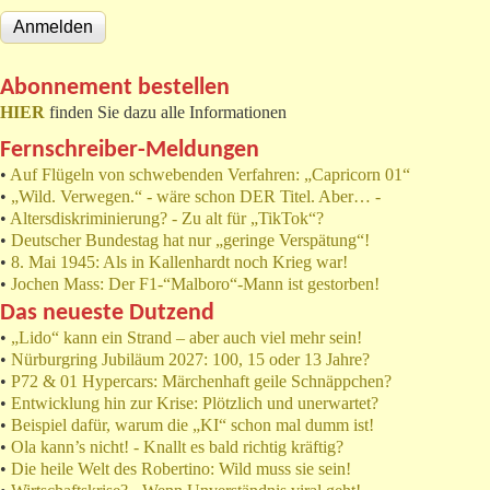
Abonnement bestellen
HIER
finden Sie dazu alle Informationen
Fernschreiber-Meldungen
•
Auf Flügeln von schwebenden Verfahren: „Capricorn 01“
•
„Wild. Verwegen.“ - wäre schon DER Titel. Aber… -
•
Altersdiskriminierung? - Zu alt für „TikTok“?
•
Deutscher Bundestag hat nur „geringe Verspätung“!
•
8. Mai 1945: Als in Kallenhardt noch Krieg war!
•
Jochen Mass: Der F1-“Malboro“-Mann ist gestorben!
Das neueste Dutzend
•
„Lido“ kann ein Strand – aber auch viel mehr sein!
•
Nürburgring Jubiläum 2027: 100, 15 oder 13 Jahre?
•
P72 & 01 Hypercars: Märchenhaft geile Schnäppchen?
•
Entwicklung hin zur Krise: Plötzlich und unerwartet?
•
Beispiel dafür, warum die „KI“ schon mal dumm ist!
•
Ola kann’s nicht! - Knallt es bald richtig kräftig?
•
Die heile Welt des Robertino: Wild muss sie sein!