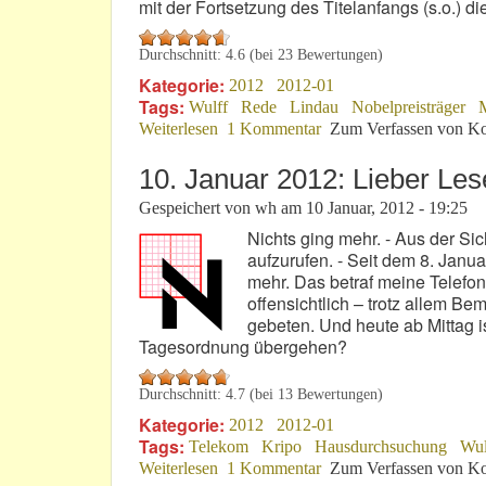
mit der Fortsetzung des Titelanfangs (s.o.) d
Durchschnitt:
4.6
(bei
23
Bewertungen)
Kategorie:
2012
2012-01
Tags:
Wulff
Rede
Lindau
Nobelpreisträger
Weiterlesen
über "Vom nachhaltigen Wirtschaften..
1 Kommentar
Zum Verfassen von Ko
10. Januar 2012: Lieber Les
Gespeichert von
wh
am
10 Januar, 2012 - 19:25
Nichts ging mehr. - Aus der Si
aufzurufen. - Seit dem 8. Janu
mehr. Das betraf meine Telefo
offensichtlich – trotz allem Be
gebeten. Und heute ab Mittag ist
Tagesordnung übergehen?
Durchschnitt:
4.7
(bei
13
Bewertungen)
Kategorie:
2012
2012-01
Tags:
Telekom
Kripo
Hausdurchsuchung
Wul
Weiterlesen
über 10. Januar 2012: Lieber Leser!
1 Kommentar
Zum Verfassen von Ko