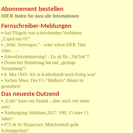
Abonnement bestellen
HIER
finden Sie dazu alle Informationen
Fernschreiber-Meldungen
•
Auf Flügeln von schwebenden Verfahren:
„Capricorn 01“
•
„Wild. Verwegen.“ - wäre schon DER Titel.
Aber… -
•
Altersdiskriminierung? - Zu alt für „TikTok“?
•
Deutscher Bundestag hat nur „geringe
Verspätung“!
•
8. Mai 1945: Als in Kallenhardt noch Krieg war!
•
Jochen Mass: Der F1-“Malboro“-Mann ist
gestorben!
Das neueste Dutzend
•
„Lido“ kann ein Strand – aber auch viel mehr
sein!
•
Nürburgring Jubiläum 2027: 100, 15 oder 13
Jahre?
•
P72 & 01 Hypercars: Märchenhaft geile
Schnäppchen?