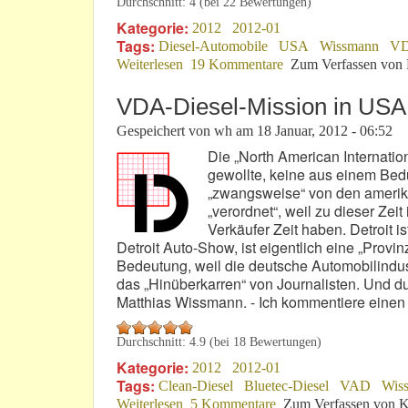
Durchschnitt:
4
(bei
22
Bewertungen)
Kategorie:
2012
2012-01
Tags:
Diesel-Automobile
USA
Wissmann
V
Weiterlesen
über 18. Januar 2012: Lieber Leser!
19 Kommentare
Zum Verfassen von
VDA-Diesel-Mission in USA:
Gespeichert von
wh
am
18 Januar, 2012 - 06:52
Die „North American Internatio
gewollte, keine aus einem Bed
„zwangsweise“ von den amerik
„verordnet“, weil zu dieser Zei
Verkäufer Zeit haben. Detroit 
Detroit Auto-Show, ist eigentlich eine „Provi
Bedeutung, weil die deutsche Automobilindus
das „Hinüberkarren“ von Journalisten. Und d
Matthias Wissmann. - Ich kommentiere einen 
Durchschnitt:
4.9
(bei
18
Bewertungen)
Kategorie:
2012
2012-01
Tags:
Clean-Diesel
Bluetec-Diesel
VAD
Wis
Weiterlesen
über VDA-Diesel-Mission in USA: Imp
5 Kommentare
Zum Verfassen von K