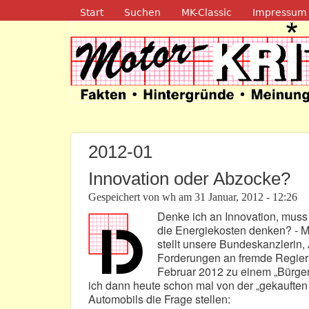
Navigation
Start
Suchen
MK-Classic
Impressum
Motor-Kritik.d
2012-01
Innovation oder Abzocke?
Gespeichert von
wh
am
31 Januar, 2012 - 12:26
Denke ich an Innovation, muss
die Energiekosten denken? - 
stellt unsere Bundeskanzlerin,
Forderungen an fremde Regieru
Februar 2012 zu einem „Bürgerd
ich dann heute schon mal von der „gekauften 
Automobils die Frage stellen: