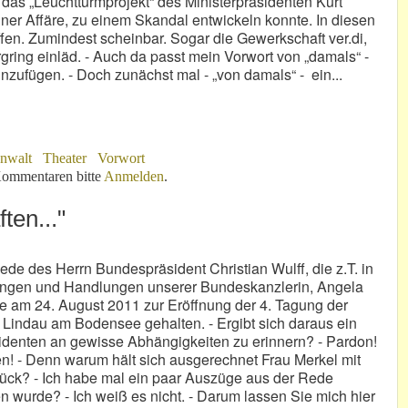
 das „Leuchtturmprojekt“ des Ministerpräsidenten Kurt
iner Affäre, zu einem Skandal entwickeln konnte. In diesen
en. Zumindest scheinbar. Sogar die Gewerkschaft ver.di,
ring einläd. - Auch da passt mein Vorwort von „damals“ -
zufügen. - Doch zunächst mal - „von damals“ - ein...
nwalt
Theater
Vorwort
ommentaren bitte
Anmelden
.
ten..."
de des Herrn Bundespräsident Christian Wulff, die z.T. in
ngen und Handlungen unserer Bundeskanzlerin, Angela
e am 24. August 2011 zur Eröffnung der 4. Tagung der
n Lindau am Bodensee gehalten. - Ergibt sich daraus ein
denten an gewisse Abhängigkeiten zu erinnern? - Pardon!
en! - Denn warum hält sich ausgerechnet Frau Merkel mit
rück? - Ich habe mal ein paar Auszüge aus der Rede
 wurde? - Ich weiß es nicht. - Darum lassen Sie mich hier