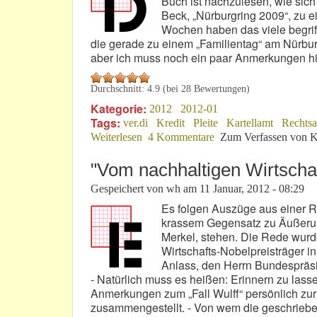
Buch ist nachzulesen, wie sich
Beck, „Nürburgring 2009“, zu e
Wochen haben das viele begriff
die gerade zu einem „Familientag“ am Nürburg
aber ich muss noch ein paar Anmerkungen hin
Durchschnitt:
4.9
(bei
28
Bewertungen)
Kategorie:
2012
2012-01
Tags:
ver.di
Kredit
Pleite
Kartellamt
Rechtsa
Weiterlesen
über Nachdenkliches Vorwort
4 Kommentare
Zum Verfassen von K
"Vom nachhaltigen Wirtschaf
Gespeichert von
wh
am
11 Januar, 2012 - 08:29
Es folgen Auszüge aus einer Re
krassem Gegensatz zu Äußeru
Merkel, stehen. Die Rede wurd
Wirtschafts-Nobelpreisträger i
Anlass, den Herrn Bundespräsi
- Natürlich muss es heißen: Erinnern zu lass
Anmerkungen zum „Fall Wulff“ persönlich zu
zusammengestellt. - Von wem die geschrieben