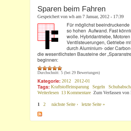
Sparen beim Fahren
Gespeichert von
wh
am
7 Januar, 2012 - 17:39
Für möglichst beeindruckende 
so hohen Aufwand. Fast könnt
wolle. Hybridantriebe, Motore
Ventilsteuerungen, Getriebe mi
durch Aluminium- oder Carbon
die wesentlichsten Bausteine der „Sparanstr
beginnen:
Durchschnitt:
5
(bei
29
Bewertungen)
Kategorie:
2012
2012-01
Tags:
Kraftstoffeinsparung
Segeln
Schubabsch
Weiterlesen
über Sparen beim Fahren
13 Kommentare
Zum Verfassen von
1
2
nächste Seite ›
letzte Seite »
Seiten