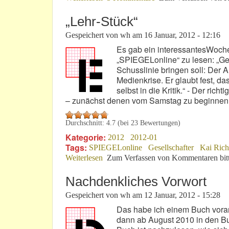
„Lehr-Stück“
Gespeichert von
wh
am
16 Januar, 2012 - 12:16
Es gab ein interessantesWoch
„SPIEGELonline“ zu lesen: „Ger
Schusslinie bringen soll: Der 
Medienkrise. Er glaubt fest, das
selbst in die Kritik.“ - Der r
– zunächst denen vom Samstag zu beginnen
Durchschnitt:
4.7
(bei
23
Bewertungen)
Kategorie:
2012
2012-01
Tags:
SPIEGELonline
Gesellschafter
Kai Rich
Weiterlesen
über „Lehr-Stück“
Zum Verfassen von Kommentaren bit
Nachdenkliches Vorwort
Gespeichert von
wh
am
12 Januar, 2012 - 15:28
Das habe ich einem Buch voran
dann ab August 2010 in den Bu