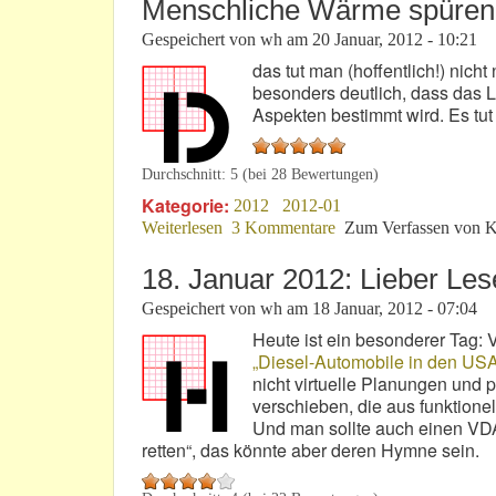
Menschliche Wärme spüren
Gespeichert von
wh
am
20 Januar, 2012 - 10:21
das tut man (hoffentlich!) nic
besonders deutlich, dass das 
Aspekten bestimmt wird. Es tut
Durchschnitt:
5
(bei
28
Bewertungen)
Kategorie:
2012
2012-01
Weiterlesen
über Menschliche Wärme spüren -
3 Kommentare
Zum Verfassen von K
18. Januar 2012: Lieber Les
Gespeichert von
wh
am
18 Januar, 2012 - 07:04
Heute ist ein besonderer Tag: 
„Diesel-Automobile in den US
nicht virtuelle Planungen und 
verschieben, die aus funktione
Und man sollte auch einen VDA
retten“, das könnte aber deren Hymne sein.