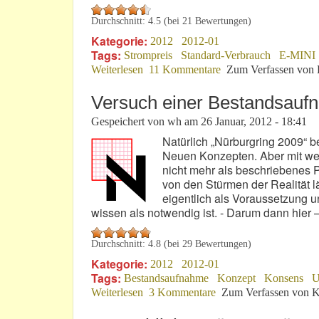
Durchschnitt:
4.5
(bei
21
Bewertungen)
Kategorie:
2012
2012-01
Tags:
Strompreis
Standard-Verbrauch
E-MINI
Weiterlesen
über Innovation oder Abzocke?
11 Kommentare
Zum Verfassen von 
Versuch einer Bestandsauf
Gespeichert von
wh
am
26 Januar, 2012 - 18:41
Natürlich „Nürburgring 2009“ b
Neuen Konzepten. Aber mit wel
nicht mehr als beschriebenes P
von den Stürmen der Realität lä
eigentlich als Voraussetzung u
wissen als notwendig ist. - Darum dann hier –
Durchschnitt:
4.8
(bei
29
Bewertungen)
Kategorie:
2012
2012-01
Tags:
Bestandsaufnahme
Konzept
Konsens
U
Weiterlesen
über Versuch einer Bestandsaufnahme
3 Kommentare
Zum Verfassen von K