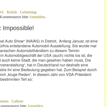
DA
Reitzle
Geburtstag
 Kommentaren bitte
Anmelden
.
 Impossible!
nal Auto Show“ (NAIAS) in Detroit, Anfang Januar, ist eine
ürfnis entstandene Automobil-Ausstellung. Sie wurde mal
anischen Automobilhändlern zu diesem Termin
t im Automobilgeschäft der USA (auch) nichts los ist, die
ist auch keine Stadt, die man gesehen haben muss. Die
nzveranstaltung“, hat in Deutschland nur deshalb eine
trie ihr eine Bedeutung gegeben hat. Zum Beispiel durch
urch „kluge Reden“. In diesem Jahr von VDA-Präsident
bestimmten Teil so:
smann
Gallone
ossible!
ommentaren bitte
Anmelden
.