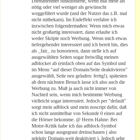
Dienstnehmer funktionierte, wenn mal mehr als
nötig oder viel weniger als gewünscht
weggefiltert wurde (und der Nutzer das z.B. mal
nicht mitbekam). Im Endeffekt verfahre ich
inzwischen folgendermaßen: Wenn mich etwas
nicht großartig interessiert, dann erlaube ich
weder Skripte noch Werbung. Wenn mich etwas
tiefergehender interessiert und ich bereit bin, dies
als _fair_ zu honorieren, dann stelle ich auf
ausgewählten Seiten sogar freiwillig meinen
adblocker ab (einfach oben auf das Symbol und
im Menu "auf dieser Domain/Seite deaktivieren"
ausgewählt, Seite neu geladen: fertig!), spätesten
ab dem nächsten Besuch lasse ich also auch die
Werbung zu. Muß ja auch nicht immer von
Nachteil sein, wenn mich bestimmte Werbung
vielleicht sogar interessiert. Jedoch per "default"
sorgt mein adblock und mein noscript dafür, daß
ich nicht unmittelbar von Sekunde 0 einen auf
die Hörner bekomme. @ Herrn Hahne: Bei
Motor-Kritik habe ich das adblock-Symbol
schon lange ausgegraut dreinschauen ( also
selektiv Domain-weit deaktiviert ). Jedoch sehe