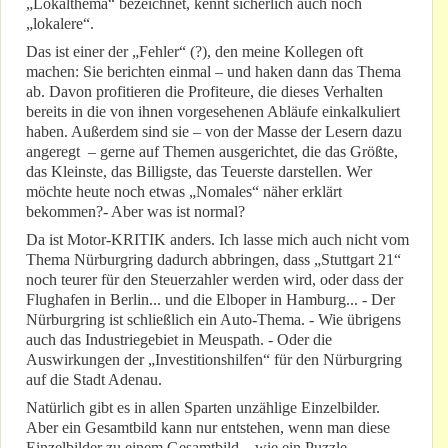
„Lokalthema“ bezeichnet, kennt sicherlich auch noch
„lokalere“.
Das ist einer der „Fehler“ (?), den meine Kollegen oft
machen: Sie berichten einmal – und haken dann das Thema
ab. Davon profitieren die Profiteure, die dieses Verhalten
bereits in die von ihnen vorgesehenen Abläufe einkalkuliert
haben. Außerdem sind sie – von der Masse der Lesern dazu
angeregt – gerne auf Themen ausgerichtet, die das Größte,
das Kleinste, das Billigste, das Teuerste darstellen. Wer
möchte heute noch etwas „Nomales“ näher erklärt
bekommen?- Aber was ist normal?
Da ist Motor-KRITIK anders. Ich lasse mich auch nicht vom
Thema Nürburgring dadurch abbringen, dass „Stuttgart 21“
noch teurer für den Steuerzahler werden wird, oder dass der
Flughafen in Berlin... und die Elboper in Hamburg... - Der
Nürburgring ist schließlich ein Auto-Thema. - Wie übrigens
auch das Industriegebiet in Meuspath. - Oder die
Auswirkungen der „Investitionshilfen“ für den Nürburgring
auf die Stadt Adenau.
Natürlich gibt es in allen Sparten unzählige Einzelbilder.
Aber ein Gesamtbild kann nur entstehen, wenn man diese
Einzelbilder zu einem Gesamtbild – wie ein Puzzle –