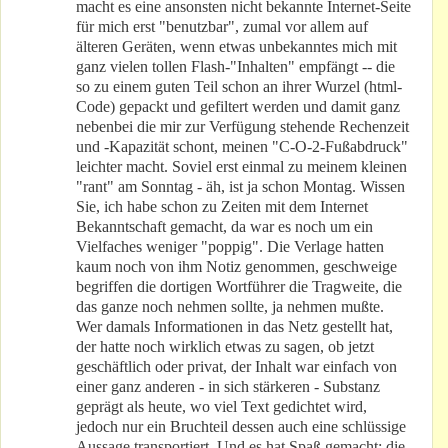
macht es eine ansonsten nicht bekannte Internet-Seite
für mich erst "benutzbar", zumal vor allem auf
älteren Geräten, wenn etwas unbekanntes mich mit
ganz vielen tollen Flash-"Inhalten" empfängt -- die
so zu einem guten Teil schon an ihrer Wurzel (html-
Code) gepackt und gefiltert werden und damit ganz
nebenbei die mir zur Verfügung stehende Rechenzeit
und -Kapazität schont, meinen "C-O-2-Fußabdruck"
leichter macht. Soviel erst einmal zu meinem kleinen
"rant" am Sonntag - äh, ist ja schon Montag. Wissen
Sie, ich habe schon zu Zeiten mit dem Internet
Bekanntschaft gemacht, da war es noch um ein
Vielfaches weniger "poppig". Die Verlage hatten
kaum noch von ihm Notiz genommen, geschweige
begriffen die dortigen Wortführer die Tragweite, die
das ganze noch nehmen sollte, ja nehmen mußte.
Wer damals Informationen in das Netz gestellt hat,
der hatte noch wirklich etwas zu sagen, ob jetzt
geschäftlich oder privat, der Inhalt war einfach von
einer ganz anderen - in sich stärkeren - Substanz
geprägt als heute, wo viel Text gedichtet wird,
jedoch nur ein Bruchteil dessen auch eine schlüssige
Aussage transportiert. Und es hat Spaß gemacht: die