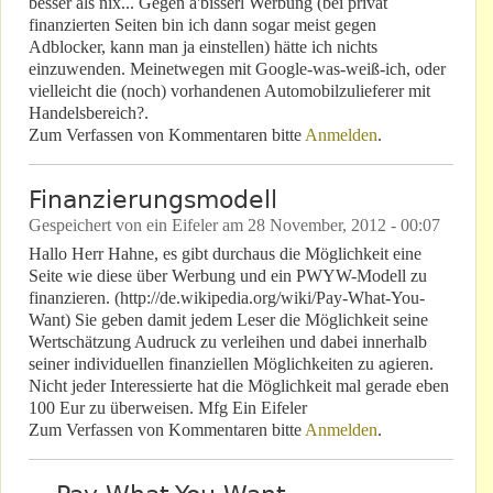
besser als nix... Gegen a'bisserl Werbung (bei privat
finanzierten Seiten bin ich dann sogar meist gegen
Adblocker, kann man ja einstellen) hätte ich nichts
einzuwenden. Meinetwegen mit Google-was-weiß-ich, oder
vielleicht die (noch) vorhandenen Automobilzulieferer mit
Handelsbereich?.
Zum Verfassen von Kommentaren bitte
Anmelden
.
Finanzierungsmodell
Gespeichert von
ein Eifeler
am
28 November, 2012 - 00:07
Hallo Herr Hahne, es gibt durchaus die Möglichkeit eine
Seite wie diese über Werbung und ein PWYW-Modell zu
finanzieren. (http://de.wikipedia.org/wiki/Pay-What-You-
Want) Sie geben damit jedem Leser die Möglichkeit seine
Wertschätzung Audruck zu verleihen und dabei innerhalb
seiner individuellen finanziellen Möglichkeiten zu agieren.
Nicht jeder Interessierte hat die Möglichkeit mal gerade eben
100 Eur zu überweisen. Mfg Ein Eifeler
Zum Verfassen von Kommentaren bitte
Anmelden
.