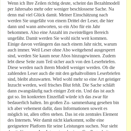
Wenn ich Ihre Zeilen richtig deute, scheint das Bezahlmodell
per Jahresabo mehr oder weniger beschlossene Sache. Na
denn mal viel Glück damit. Meiner Einschätzung nach
werden Sie ungefähr von einem Drittel der Leser, die hier
dann und wann antworten, so ein Abo für ein Jahr
bekommen. Also eine Anzahl im zweistelligen Bereich
ungefähr. Damit werden Sie wohl nicht weit kommen.
Einige davon verlängern das nach einem Jahr nicht, warum
auch immer. Weil Leser ohne Abo weitgehend ausgesperrt
sind, werden Sie kaum neue Abos hinzugewinnen. Zudem
lebt diese Seite zum Teil sicher auch von den Leserbriefen.
Diese werden nach ihrem Modell weniger werden. Ob die
zahlenden Leser auch die mit den gehaltvollsten Leserbriefen
sind, bleibt abzuwarten. Wird wohl mehr so eine Art geistiger
Inzucht werden, weil frisches Blut fehlt. Die Sache schläft
dann zwangsläufig nach einiger Zeit ein. Und das ist auch
gut so. Im konkreten Einzelfall würde ich das zwar für
bedauerlich halten. Im großen Zu- sammenhang gesehen bin
ich aber vehement dafür, dass Informationen soweit es
möglich ist, allen offen stehen. Das ist ein zentrales Element
des Internets. Wer damit nicht klarkommt, sollte eine
geeignetere Platform für seine Leistungen suchen. Nur sieht