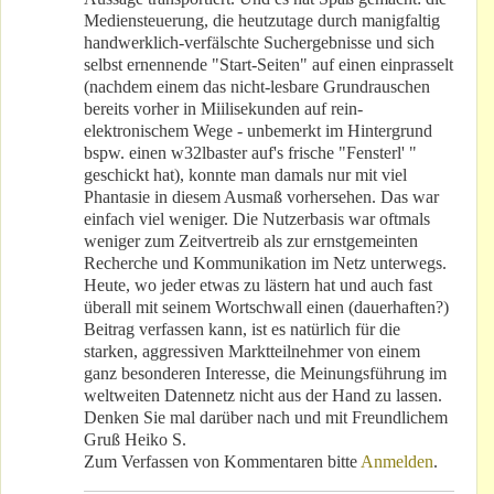
Mediensteuerung, die heutzutage durch manigfaltig
handwerklich-verfälschte Suchergebnisse und sich
selbst ernennende "Start-Seiten" auf einen einprasselt
(nachdem einem das nicht-lesbare Grundrauschen
bereits vorher in Miilisekunden auf rein-
elektronischem Wege - unbemerkt im Hintergrund
bspw. einen w32lbaster auf's frische "Fensterl' "
geschickt hat), konnte man damals nur mit viel
Phantasie in diesem Ausmaß vorhersehen. Das war
einfach viel weniger. Die Nutzerbasis war oftmals
weniger zum Zeitvertreib als zur ernstgemeinten
Recherche und Kommunikation im Netz unterwegs.
Heute, wo jeder etwas zu lästern hat und auch fast
überall mit seinem Wortschwall einen (dauerhaften?)
Beitrag verfassen kann, ist es natürlich für die
starken, aggressiven Marktteilnehmer von einem
ganz besonderen Interesse, die Meinungsführung im
weltweiten Datennetz nicht aus der Hand zu lassen.
Denken Sie mal darüber nach und mit Freundlichem
Gruß Heiko S.
Zum Verfassen von Kommentaren bitte
Anmelden
.