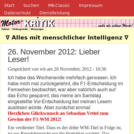
Navigation
Direkt zum Inhalt
Start
Suchen
MK-Classic
Impressum
Datenschutz
Dienstleistung
Motor-Kritik.de
∇ Alles mit menschlicher Intelligenz ∇
26. November 2012: Lieber
Leser!
Gespeichert von
wh
am
26 November, 2012 - 16:36
Ich habe das Wochenende mehrfach genossen. Ich
habe mich mal zurückgelehnt, die F1-Entscheidung im
Fernsehen beobachtet, war aber natürlich auch auf
das Echo gespannt, das meine am Samstag
eingestellte Vor-Entscheidung bei meinen Lesern
auslösen würde. Aber zunächst einmal:
Herzlichen Glückwunsch an Sebastian Vettel zum
Gewinn der F1-WM 2012!
Ein verdienter Titel. Dass es der dritte WM-Titel in Folge ist,
ist aus Rennfahrersicht nur für Statistiker wichtig. Das