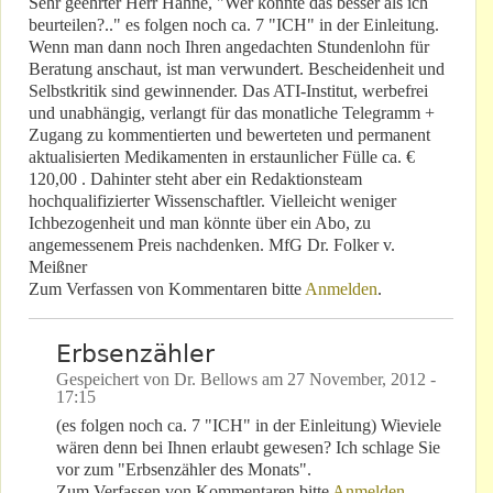
Sehr geehrter Herr Hahne, "Wer könnte das besser als ich
beurteilen?.." es folgen noch ca. 7 "ICH" in der Einleitung.
Wenn man dann noch Ihren angedachten Stundenlohn für
Beratung anschaut, ist man verwundert. Bescheidenheit und
Selbstkritik sind gewinnender. Das ATI-Institut, werbefrei
und unabhängig, verlangt für das monatliche Telegramm +
Zugang zu kommentierten und bewerteten und permanent
aktualisierten Medikamenten in erstaunlicher Fülle ca. €
120,00 . Dahinter steht aber ein Redaktionsteam
hochqualifizierter Wissenschaftler. Vielleicht weniger
Ichbezogenheit und man könnte über ein Abo, zu
angemessenem Preis nachdenken. MfG Dr. Folker v.
Meißner
Zum Verfassen von Kommentaren bitte
Anmelden
.
Erbsenzähler
Gespeichert von
Dr. Bellows
am
27 November, 2012 -
17:15
(es folgen noch ca. 7 "ICH" in der Einleitung) Wieviele
wären denn bei Ihnen erlaubt gewesen? Ich schlage Sie
vor zum "Erbsenzähler des Monats".
Zum Verfassen von Kommentaren bitte
Anmelden
.