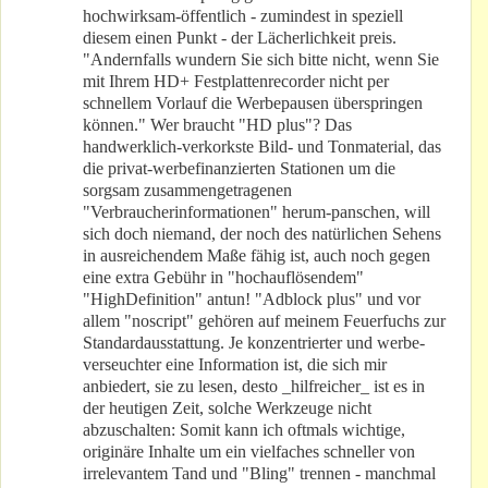
hochwirksam-öffentlich - zumindest in speziell
diesem einen Punkt - der Lächerlichkeit preis.
"Andernfalls wundern Sie sich bitte nicht, wenn Sie
mit Ihrem HD+ Festplattenrecorder nicht per
schnellem Vorlauf die Werbepausen überspringen
können." Wer braucht "HD plus"? Das
handwerklich-verkorkste Bild- und Tonmaterial, das
die privat-werbefinanzierten Stationen um die
sorgsam zusammengetragenen
"Verbraucherinformationen" herum-panschen, will
sich doch niemand, der noch des natürlichen Sehens
in ausreichendem Maße fähig ist, auch noch gegen
eine extra Gebühr in "hochauflösendem"
"HighDefinition" antun! "Adblock plus" und vor
allem "noscript" gehören auf meinem Feuerfuchs zur
Standardausstattung. Je konzentrierter und werbe-
verseuchter eine Information ist, die sich mir
anbiedert, sie zu lesen, desto _hilfreicher_ ist es in
der heutigen Zeit, solche Werkzeuge nicht
abzuschalten: Somit kann ich oftmals wichtige,
originäre Inhalte um ein vielfaches schneller von
irrelevantem Tand und "Bling" trennen - manchmal