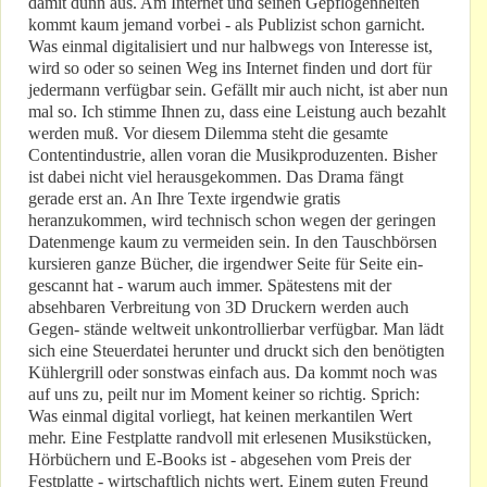
damit dünn aus. Am Internet und seinen Gepflogenheiten
kommt kaum jemand vorbei - als Publizist schon garnicht.
Was einmal digitalisiert und nur halbwegs von Interesse ist,
wird so oder so seinen Weg ins Internet finden und dort für
jedermann verfügbar sein. Gefällt mir auch nicht, ist aber nun
mal so. Ich stimme Ihnen zu, dass eine Leistung auch bezahlt
werden muß. Vor diesem Dilemma steht die gesamte
Contentindustrie, allen voran die Musikproduzenten. Bisher
ist dabei nicht viel herausgekommen. Das Drama fängt
gerade erst an. An Ihre Texte irgendwie gratis
heranzukommen, wird technisch schon wegen der geringen
Datenmenge kaum zu vermeiden sein. In den Tauschbörsen
kursieren ganze Bücher, die irgendwer Seite für Seite ein-
gescannt hat - warum auch immer. Spätestens mit der
absehbaren Verbreitung von 3D Druckern werden auch
Gegen- stände weltweit unkontrollierbar verfügbar. Man lädt
sich eine Steuerdatei herunter und druckt sich den benötigten
Kühlergrill oder sonstwas einfach aus. Da kommt noch was
auf uns zu, peilt nur im Moment keiner so richtig. Sprich:
Was einmal digital vorliegt, hat keinen merkantilen Wert
mehr. Eine Festplatte randvoll mit erlesenen Musikstücken,
Hörbüchern und E-Books ist - abgesehen vom Preis der
Festplatte - wirtschaftlich nichts wert. Einem guten Freund