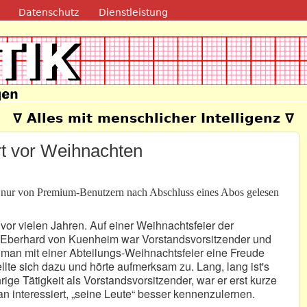
Direkt zum Inhalt
Datenschutz
Dienstleistung
e
∇ Alles mit menschlicher Intelligenz ∇
rt vor Weihnachten
n nur von Premium-Benutzern nach Abschluss eines Abos gelesen
or vielen Jahren. Auf einer Weihnachtsfeier der
 Eberhard von Kuenheim war Vorstandsvorsitzender und
m man mit einer Abteilungs-Weihnachtsfeier eine Freude
lte sich dazu und hörte aufmerksam zu. Lang, lang ist's
ige Tätigkeit als Vorstandsvorsitzender, war er erst kurze
 interessiert, „seine Leute“ besser kennenzulernen.