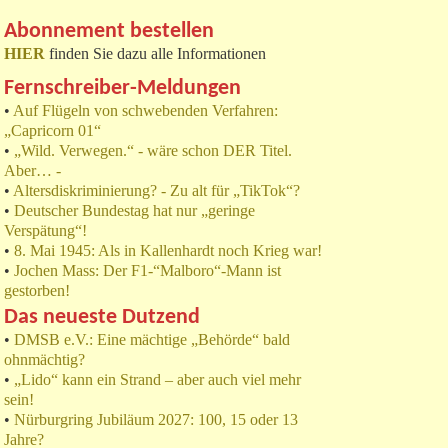
Abonnement bestellen
HIER
finden Sie dazu alle Informationen
Fernschreiber-Meldungen
•
Auf Flügeln von schwebenden Verfahren:
„Capricorn 01“
•
„Wild. Verwegen.“ - wäre schon DER Titel.
Aber… -
•
Altersdiskriminierung? - Zu alt für „TikTok“?
•
Deutscher Bundestag hat nur „geringe
Verspätung“!
•
8. Mai 1945: Als in Kallenhardt noch Krieg war!
•
Jochen Mass: Der F1-“Malboro“-Mann ist
gestorben!
Das neueste Dutzend
•
DMSB e.V.: Eine mächtige „Behörde“ bald
ohnmächtig?
•
„Lido“ kann ein Strand – aber auch viel mehr
sein!
•
Nürburgring Jubiläum 2027: 100, 15 oder 13
Jahre?