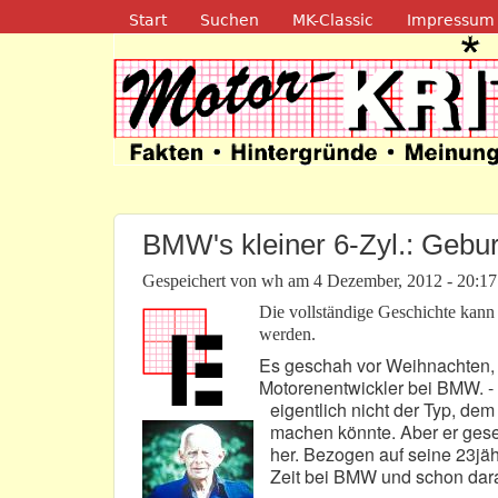
Navigation
Start
Suchen
MK-Classic
Impressum
Motor-Kritik.d
BMW's kleiner 6-Zyl.: Gebu
Gespeichert von
wh
am
4 Dezember, 2012 - 20:17
Die vollständige Geschichte kan
werden.
Es geschah vor Weihnachten, v
Motorenentwickler bei BMW. -
eigentlich nicht der Typ, de
machen könnte. Aber er gesel
her. Bezogen auf seine 23jähr
Zeit bei BMW und schon daran