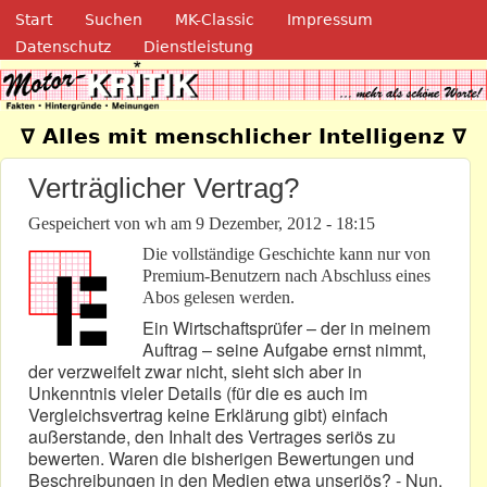
Navigation
Direkt zum Inhalt
Start
Suchen
MK-Classic
Impressum
Datenschutz
Dienstleistung
Motor-Kritik.de
∇ Alles mit menschlicher Intelligenz ∇
Verträglicher Vertrag?
Gespeichert von
wh
am
9 Dezember, 2012 - 18:15
Die vollständige Geschichte kann nur von
Premium-Benutzern nach Abschluss eines
Abos gelesen werden.
Ein Wirtschaftsprüfer – der in meinem
Auftrag – seine Aufgabe ernst nimmt,
der verzweifelt zwar nicht, sieht sich aber in
Unkenntnis vieler Details (für die es auch im
Vergleichsvertrag keine Erklärung gibt) einfach
außerstande, den Inhalt des Vertrages seriös zu
bewerten. Waren die bisherigen Bewertungen und
Beschreibungen in den Medien etwa unseriös? - Nun,