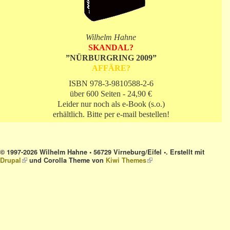
Wilhelm Hahne
SKANDAL?
”NÜRBURGRING 2009”
AFFÄRE?
ISBN 978-3-9810588-2-6
über 600 Seiten - 24,90 €
Leider nur noch als e-Book (s.o.)
erhältlich. Bitte per e-mail bestellen!
© 1997-2026 Wilhelm Hahne • 56729 Virneburg/Eifel •. Erstellt mit
Drupal
(link is external)
und Corolla Theme von
Kiwi Themes
(link is external)