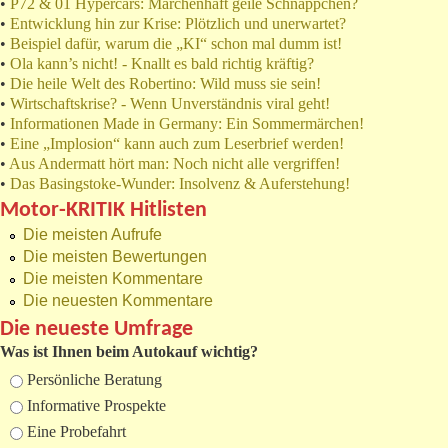
•
P72 & 01 Hypercars: Märchenhaft geile Schnäppchen?
•
Entwicklung hin zur Krise: Plötzlich und unerwartet?
•
Beispiel dafür, warum die „KI“ schon mal dumm ist!
•
Ola kann’s nicht! - Knallt es bald richtig kräftig?
•
Die heile Welt des Robertino: Wild muss sie sein!
•
Wirtschaftskrise? - Wenn Unverständnis viral geht!
•
Informationen Made in Germany: Ein Sommermärchen!
•
Eine „Implosion“ kann auch zum Leserbrief werden!
•
Aus Andermatt hört man: Noch nicht alle vergriffen!
•
Das Basingstoke-Wunder: Insolvenz & Auferstehung!
Motor-KRITIK Hitlisten
Die meisten Aufrufe
Die meisten Bewertungen
Die meisten Kommentare
Die neuesten Kommentare
Die neueste Umfrage
Was ist Ihnen beim Autokauf wichtig?
Auswahlmöglichkeiten
Persönliche Beratung
Informative Prospekte
Eine Probefahrt