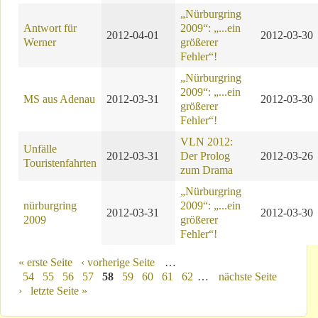
„Nürburgring
Antwort für
2009“: „...ein
2012-04-01
2012-03-30
Werner
größerer
Fehler“!
„Nürburgring
2009“: „...ein
MS aus Adenau
2012-03-31
2012-03-30
größerer
Fehler“!
VLN 2012:
Unfälle
2012-03-31
Der Prolog
2012-03-26
Touristenfahrten
zum Drama
„Nürburgring
nürburgring
2009“: „...ein
2012-03-31
2012-03-30
2009
größerer
Fehler“!
Seiten
« erste Seite
‹ vorherige Seite
…
54
55
56
57
58
59
60
61
62
…
nächste Seite
›
letzte Seite »