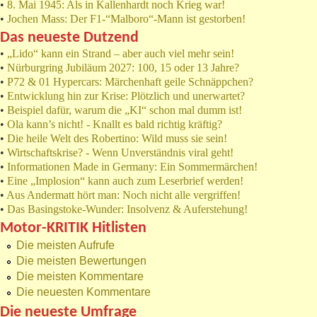
•
8. Mai 1945: Als in Kallenhardt noch Krieg war!
•
Jochen Mass: Der F1-“Malboro“-Mann ist gestorben!
Das neueste Dutzend
•
„Lido“ kann ein Strand – aber auch viel mehr sein!
•
Nürburgring Jubiläum 2027: 100, 15 oder 13 Jahre?
•
P72 & 01 Hypercars: Märchenhaft geile Schnäppchen?
•
Entwicklung hin zur Krise: Plötzlich und unerwartet?
•
Beispiel dafür, warum die „KI“ schon mal dumm ist!
•
Ola kann’s nicht! - Knallt es bald richtig kräftig?
•
Die heile Welt des Robertino: Wild muss sie sein!
•
Wirtschaftskrise? - Wenn Unverständnis viral geht!
•
Informationen Made in Germany: Ein Sommermärchen!
•
Eine „Implosion“ kann auch zum Leserbrief werden!
•
Aus Andermatt hört man: Noch nicht alle vergriffen!
•
Das Basingstoke-Wunder: Insolvenz & Auferstehung!
Motor-KRITIK Hitlisten
Die meisten Aufrufe
Die meisten Bewertungen
Die meisten Kommentare
Die neuesten Kommentare
Die neueste Umfrage