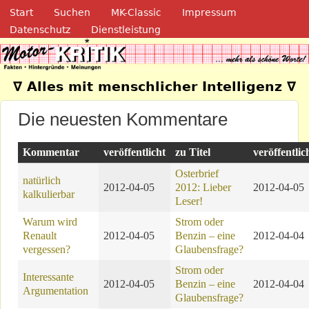
Navigation
Direkt zum Inhalt
Start
Suchen
MK-Classic
Impressum
Datenschutz
Dienstleistung
Motor-Kritik.de
∇ Alles mit menschlicher Intelligenz ∇
Die neuesten Kommentare
Kommentar
veröffentlicht
zu Titel
veröffentlic
Osterbrief
natürlich
2012-04-05
2012: Lieber
2012-04-05
kalkulierbar
Leser!
Warum wird
Strom oder
Renault
2012-04-05
Benzin – eine
2012-04-04
vergessen?
Glaubensfrage?
Strom oder
Interessante
2012-04-05
Benzin – eine
2012-04-04
Argumentation
Glaubensfrage?