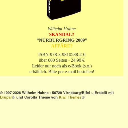
Wilhelm Hahne
SKANDAL?
”NÜRBURGRING 2009”
AFFÄRE?
ISBN 978-3-9810588-2-6
über 600 Seiten - 24,90 €
Leider nur noch als e-Book (s.o.)
erhältlich. Bitte per e-mail bestellen!
© 1997-2026 Wilhelm Hahne • 56729 Virneburg/Eifel •. Erstellt mit
Drupal
(link is external)
und Corolla Theme von
Kiwi Themes
(link is external)